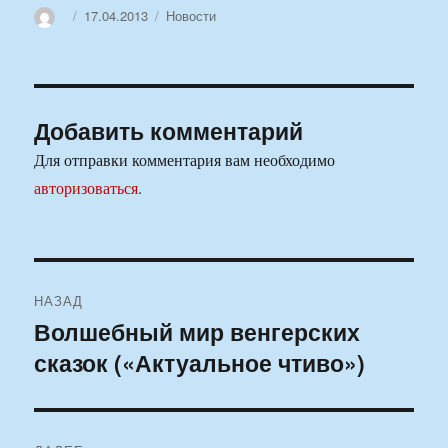
Автор
Опубликовано
Рубрики
17.04.2013
Новости
Добавить комментарий
Для отправки комментария вам необходимо
авторизоваться
.
Навигация
НАЗАД
по
Волшебный мир венгерских
Предыдущая
сказок («Актуальное чтиво»)
запись:
записям