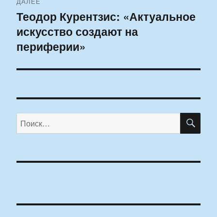
ДАЛЕЕ
Теодор Курентзис: «Актуальное
Следующая
искусство создают на
запись:
периферии»
ПО
Искать: