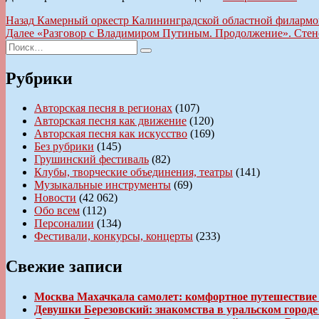
Навигация
Предыдущая
Назад
Камерный оркестр Калининградской областной филармон
запись:
Следующая
Далее
«Разговор с Владимиром Путиным. Продолжение». Сте
по
Искать:
запись:
Поиск
записям
Рубрики
Авторская песня в регионах
(107)
Авторская песня как движение
(120)
Авторская песня как искусство
(169)
Без рубрики
(145)
Грушинский фестиваль
(82)
Клубы, творческие объединения, театры
(141)
Музыкальные инструменты
(69)
Новости
(42 062)
Обо всем
(112)
Персоналии
(134)
Фестивали, конкурсы, концерты
(233)
Свежие записи
Москва Махачкала самолет: комфортное путешествие
Девушки Березовский: знакомства в уральском город