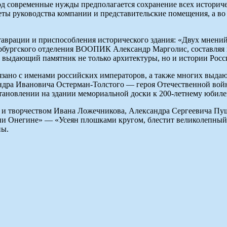
д современные нужды предполагается сохранение всех историче
неты руководства компании и представительские помещения, а в
таврации и приспособления исторического здания: «Двух мнени
ербургского отделения ВООПИК Александр Марголис, составляя 
о выдающий памятник не только архитектуры, но и истории Рос
зано с именами российских императоров, а также многих выдаю
дра Ивановича Остерман-Толстого — героя Отечественной войны
становлении на здании мемориальной доски к 200-летнему юбиле
нью и творчеством Ивана Ложечникова, Александра Сергеевича П
и Онегине» — «Усеян плошками кругом, блестит великолепный 
ны.