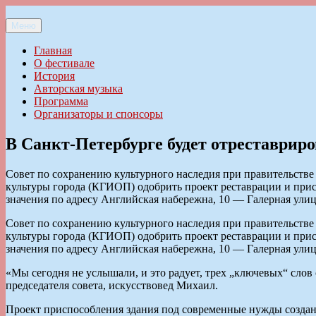
Перейти
к
Меню
Ильменский фестиваль авторской песни
содержимому
Главная
О фестивале
История
Авторская музыка
Программа
Организаторы и спонсоры
В Санкт-Петербурге будет отреставриро
Совет по сохранению культурного наследия при правительстве
культуры города (КГИОП) одобрить проект реставрации и пр
значения по адресу Английская набережна, 10 — Галерная улиц
Совет по сохранению культурного наследия при правительстве
культуры города (КГИОП) одобрить проект реставрации и пр
значения по адресу Английская набережна, 10 — Галерная улиц
«Мы сегодня не услышали, и это радует, трех „ключевых“ слов
председателя совета, искусствовед Михаил.
Проект приспособления здания под современные нужды создан