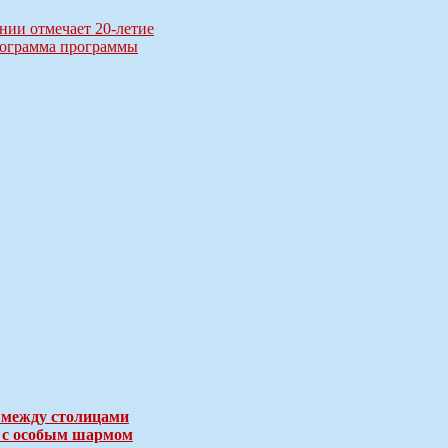
ии отмечает 20-летие
нограмма программы
 между столицами
е с особым шармом