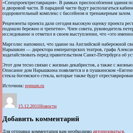
«Спецпроектреставрация». В рамках приспособления здания по
и дворовой части. В парадной части будут располагаться каби
оздоровительный комплекс с бассейном и тренажерным залом.
Рецензенты проекта дали сегодня высокую оценку проекта рес
подошли бережно и трепетно». Член совета, руководитель пет
исследование и отметил в своем выступлении, что «это именн
Марголис напомнил, что здание на Английской набережной свя
Нарышкин — директора императорских театров, графа Алексан
ходатайствовать перед правительством Санкт-Петербурга об у
Этот дом тесно связан с жизнью декабристов, а также с жиз
Описание дом Нарышкина появляется и в пушкинском «Евгени
стекла богемского стекла, которые также будут отреставрирова
Источник:
regnum.ru
Автор
Опубликовано
Рубрики
15.12.2011
Новости
Добавить комментарий
Для отправки комментария вам необходимо
авторизоваться
.