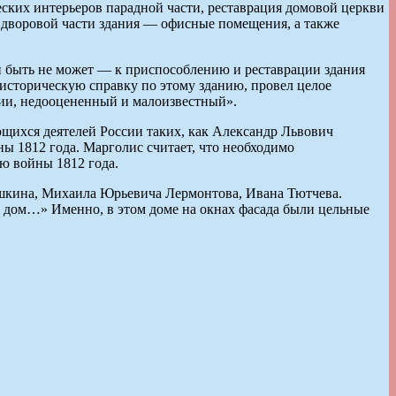
ских интерьеров парадной части, реставрация домовой церкви
о дворовой части здания — офисные помещения, а также
й быть не может — к приспособлению и реставрации здания
историческую справку по этому зданию, провел целое
сии, недооцененный и малоизвестный».
щихся деятелей России таких, как Александр Львович
 1812 года. Марголис считает, что необходимо
ю войны 1812 года.
ушкина, Михаила Юрьевича Лермонтова, Ивана Тютчева.
дом…» Именно, в этом доме на окнах фасада были цельные