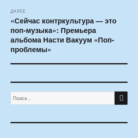
ДАЛЕЕ
«Сейчас контркультура — это
Следующая
поп-музыка»: Премьера
запись:
альбома Насти Вакуум «Поп-
проблемы»
ПО
Искать: