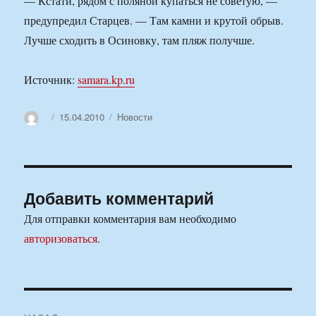
— Кстати, рядом с поляной купаться не советую, —
предупредил Старцев. — Там камни и крутой обрыв.
Лучше сходить в Осиновку, там пляж получше.
Источник:
samara.kp.ru
Автор
Опубликовано
Рубрики
15.04.2010
Новости
Добавить комментарий
Для отправки комментария вам необходимо
авторизоваться
.
Навигация