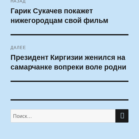
НАЗАД
по
Гарик Сукачев покажет
Предыдущая
нижегородцам свой фильм
запись:
записям
ДАЛЕЕ
Президент Киргизии женился на
Следующая
самарчанке вопреки воле родни
запись:
ПО
Искать: