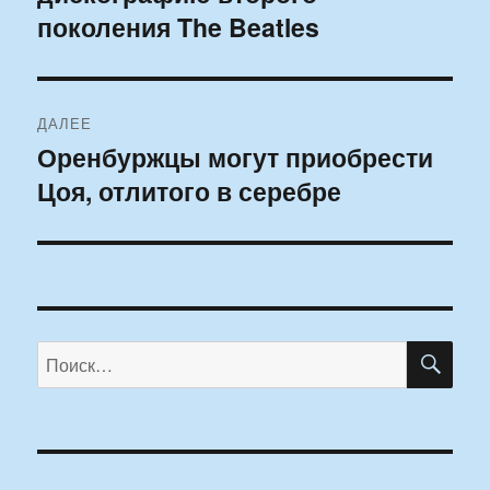
поколения The Beatles
ДАЛЕЕ
Оренбуржцы могут приобрести
Следующая
Цоя, отлитого в серебре
запись:
ПО
Искать: