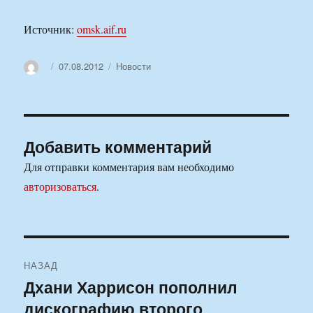
Источник:
omsk.aif.ru
Автор
Опубликовано
Рубрики
07.08.2012
Новости
Добавить комментарий
Для отправки комментария вам необходимо
авторизоваться
.
Навигация
НАЗАД
по
Дхани Харрисон пополнил
Предыдущая
дискографию второго
запись:
записям