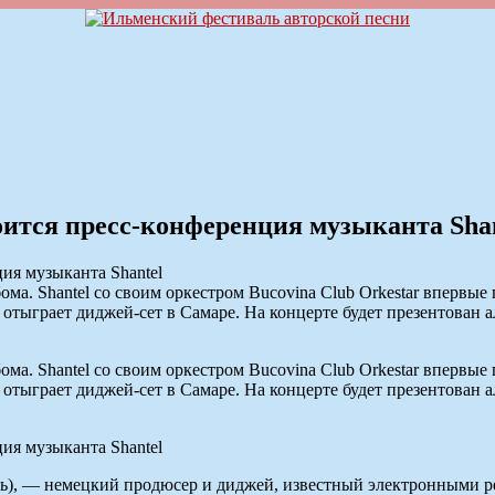
стоится пресс-конференция музыканта Sha
ма. Shantel со своим оркестром Bucovina Club Orkestar впервые
 отыграет диджей-сет в Самаре. На концерте будет презентован аль
ма. Shantel со своим оркестром Bucovina Club Orkestar впервые
 отыграет диджей-сет в Самаре. На концерте будет презентован аль
тель), — немецкий продюсер и диджей, известный электронными 