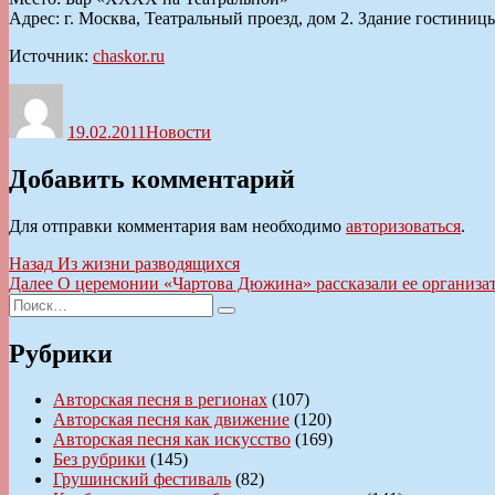
Адрес: г. Москва, Театральный проезд, дом 2. Здание гостини
Источник:
chaskor.ru
Автор
Опубликовано
Рубрики
19.02.2011
Новости
Добавить комментарий
Для отправки комментария вам необходимо
авторизоваться
.
Навигация
Предыдущая
Назад
Из жизни разводящихся
запись:
Следующая
Далее
О церемонии «Чартова Дюжина» рассказали ее организа
по
Искать:
запись:
Поиск
записям
Рубрики
Авторская песня в регионах
(107)
Авторская песня как движение
(120)
Авторская песня как искусство
(169)
Без рубрики
(145)
Грушинский фестиваль
(82)