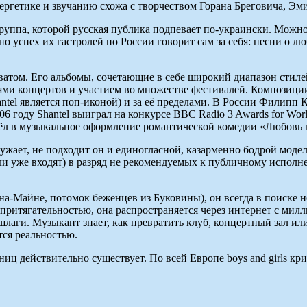
ргетике и звучанию схожа с творчеством Горана Бреговича, Эми
уппа, которой русская публика подпевает по-украински. Можно
о успех их гастролей по России говорит сам за себя: песни о л
ватом. Его альбомы, сочетающие в себе широкий диапазон стиле
 концертов и участием во множестве фестивалей. Композиции Buco
ntel является поп-иконой) и за её пределами. В России Филипп 
06 году Shantel выиграл на конкурсе BBC Radio 3 Awards for Wor
шёл в музыкальное оформление романтической комедии «Любовь 
кружает, не подходит он и единогласной, казарменно бодрой мо
или уже входят) в разряд не рекомендуемых к публичному исполн
-на-Майне, потомок беженцев из Буковины), он всегда в поиске
ритягательностью, она распространяется через интернет с милли
шлаги. Музыкант знает, как превратить клуб, концертный зал и
ся реальностью.
ниц действительно существует. По всей Европе boys and girls крича