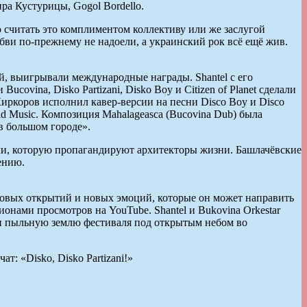
ра Кустурицы, Gogol Bordello.
 считать это комплиментом коллективу или же заслугой
юбви по-прежнему не надоели, а украинский рок всё ещё жив.
й, выигрывали международные награды. Shantel с его
vina, Disko Partizani, Disko Boy и Citizen of Planet сделали
Киркоров исполнил кавер-версии на песни Disco Boy и Disco
ld Music. Композиция Mahalageasca (Bucovina Dub) была
в большом городе».
дели, которую пропагандируют архитекторы жизни. Башлачёвские
ению.
 новых открытий и новых эмоций, которые он может направить
онами просмотров на YouTube. Shantel и Bukovina Orkestar
ли пыльную землю фестиваля под открытым небом во
т: «Disko, Disko Partizani!»