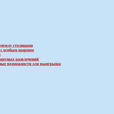
 между столицами
е с особым шармом
и
зартных развлечений
ичные возможности для выигрыша