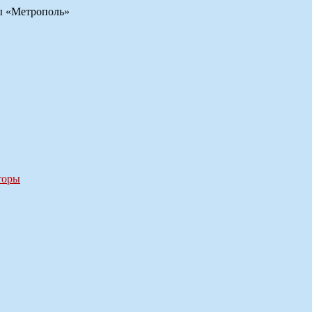
цы «Метрополь»
торы