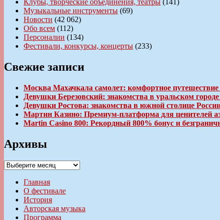
Клубы, творческие объединения, театры
(141)
Музыкальные инструменты
(69)
Новости
(42 062)
Обо всем
(112)
Персоналии
(134)
Фестивали, конкурсы, концерты
(233)
Свежие записи
Москва Махачкала самолет: комфортное путешествие
Девушки Березовский: знакомства в уральском город
Девушки Ростова: знакомства в южной столице Росси
Мартин Казино: Премиум-платформа для ценителей а
Martin Casino 800: Рекордный 800% бонус и безгран
Архивы
Архивы
Главная
О фестивале
История
Авторская музыка
Программа