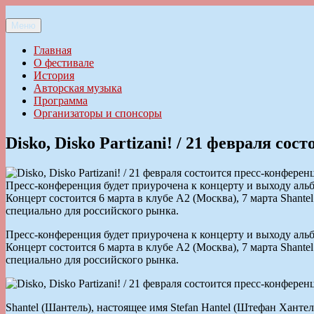
Перейти
к
Меню
Ильменский фестиваль авторской песни
содержимому
Главная
О фестивале
История
Авторская музыка
Программа
Организаторы и спонсоры
Disko, Disko Partizani! / 21 февраля со
Пресс-конференция будет приурочена к концерту и выходу альбо
Концерт состоится 6 марта в клубе А2 (Москва), 7 марта Shantel
специально для российского рынка.
Пресс-конференция будет приурочена к концерту и выходу альбо
Концерт состоится 6 марта в клубе А2 (Москва), 7 марта Shantel
специально для российского рынка.
Shantel (Шантель), настоящее имя Stefan Hantel (Штефан Хан