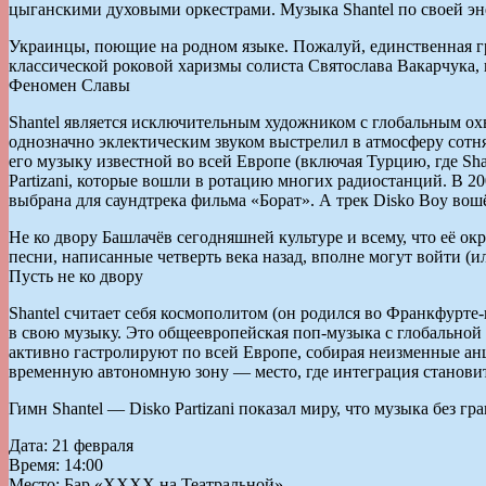
цыганскими духовыми оркестрами. Музыка Shantel по своей эне
Украинцы, поющие на родном языке. Пожалуй, единственная гр
классической роковой харизмы солиста Святослава Вакарчука, н
Феномен Славы
Shantel является исключительным художником с глобальным ох
однозначно эклектическим звуком выстрелил в атмосферу сотнями
его музыку известной во всей Европе (включая Турцию, где Sha
Partizani, которые вошли в ротацию многих радиостанций. В 20
выбрана для саундтрека фильма «Борат». А трек Disko Boy во
Не ко двору Башлачёв сегодняшней культуре и всему, что её о
песни, написанные четверть века назад, вполне могут войти (
Пусть не ко двору
Shantel считает себя космополитом (он родился во Франкфурте
в свою музыку. Это общеевропейская поп-музыка с глобальной п
активно гастролируют по всей Европе, собирая неизменные ан
временную автономную зону — место, где интеграция становит
Гимн Shantel — Disko Partizani показал миру, что музыка без гра
Дата: 21 февраля
Время: 14:00
Место: Бар «XXXX на Театральной»