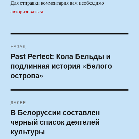
Для отправки комментария вам необходимо
авторизоваться
.
Навигация
НАЗАД
по
Past Perfect: Кола Бельды и
Предыдущая
подлинная история «Белого
запись:
записям
острова»
ДАЛЕЕ
В Белоруссии составлен
Следующая
черный список деятелей
запись:
культуры