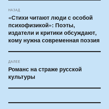
Навигация
НАЗАД
по
«Стихи читают люди с особой
Предыдущая
психофизикой»: Поэты,
запись:
записям
издатели и критики обсуждают,
кому нужна современная поэзия
ДАЛЕЕ
Романс на страже русской
Следующая
культуры
запись: