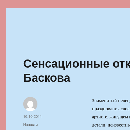
Ильменский фестиваль автор
Сенсационные от
Баскова
Знаменитый певец 
празднования свое
Автор
Опубликовано
16.10.2011
артисте, живущем 
Рубрики
Новости
детали, неизвестн