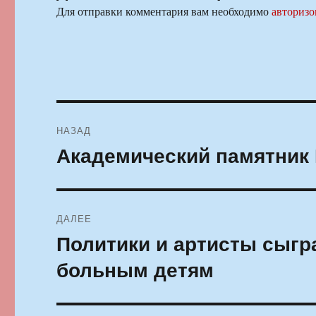
Для отправки комментария вам необходимо
авторизо
Навигация
НАЗАД
по
Академический памятник
Предыдущая
запись:
записям
ДАЛЕЕ
Политики и артисты сыгр
Следующая
запись:
больным детям