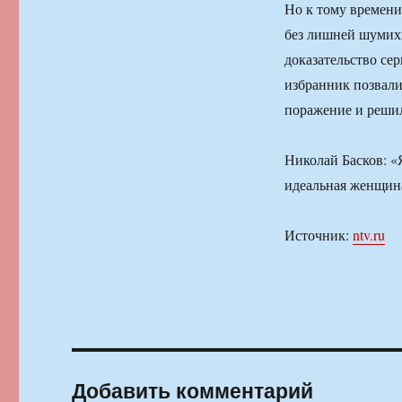
Но к тому времени
без лишней шумихи
доказательство се
избранник позвали
поражение и решил
Николай Басков: «Я
идеальная женщина
Источник:
ntv.ru
Добавить комментарий