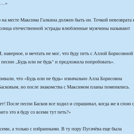
ти…»
то на месте Максима Галкина должен быть он. Точкой невозврата 
 солнца отечественной эстрады влюбленные мужчины называют
, наверное, и мечтать не мог, что буду петь с Аллой Борисовной
 песню „Будь или не будь“ и предложила попробовать».
ивали, что «Будь или не будь» изначально Алла Борисовна
 Басковым, но после знакомства с Максимом планы поменялись.
т! После песни Басков все ходил и спрашивал, когда же я спою 
чего это я буду со всеми тут петь?»
всеми, а только с избранными. В ту пору Пугачёва еще была