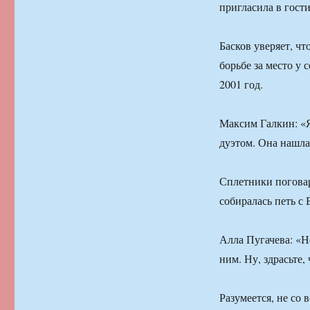
пригласила в гос
Басков уверяет, ч
борьбе за место у
2001 год.
Максим Галкин: «Я
дуэтом. Она нашла
Сплетники поговар
собиралась петь с
Алла Пугачева: «Не
ним. Ну, здрасьте, 
Разумеется, не со 