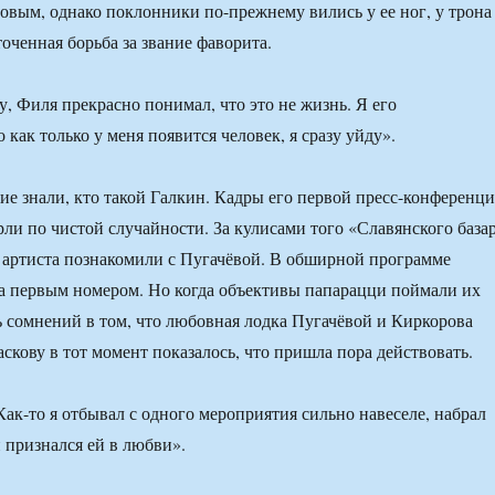
овым, однако поклонники по-прежнему вились у ее ног, у трона
оченная борьба за звание фаворита.
у, Филя прекрасно понимал, что это не жизнь. Я его
 как только у меня появится человек, я сразу уйду».
ие знали, кто такой Галкин. Кадры его первой пресс-конференц
рли по чистой случайности. За кулисами того «Славянского база
артиста познакомили с Пугачёвой. В обширной программе
а первым номером. Но когда объективы папарацци поймали их
сь сомнений в том, что любовная лодка Пугачёвой и Киркорова
аскову в тот момент показалось, что пришла пора действовать.
Как-то я отбывал с одного мероприятия сильно навеселе, набрал
 признался ей в любви».