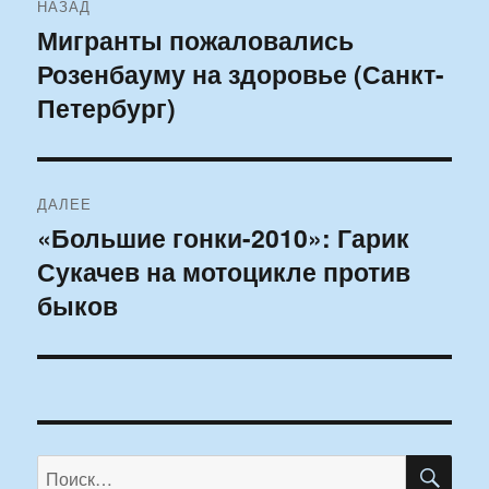
НАЗАД
по
Мигранты пожаловались
Предыдущая
Розенбауму на здоровье (Санкт-
запись:
записям
Петербург)
ДАЛЕЕ
«Большие гонки-2010»: Гарик
Следующая
Сукачев на мотоцикле против
запись:
быков
ПО
Искать: