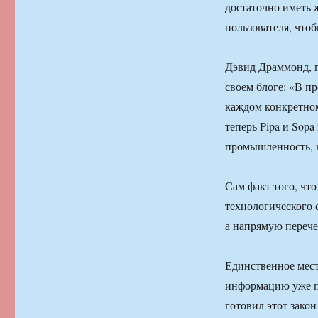
достаточно иметь 
пользователя, чтоб
Дэвид Драммонд, г
своем блоге: «В п
каждом конкретном
теперь Pipa и Sopa
промышленность, н
Сам факт того, чт
технологического 
а напрямую переч
Единственное мест
информацию уже по
готовил этот зако