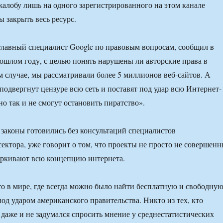
жалобу лишь на одного зарегистрированного на этом канале
ы закрыть весь ресурс.
лавный специалист Google по правовым вопросам, сообщил в
рошлом году, с целью понять нарушены ли авторские права в
 случае, мы рассматривали более 5 миллионов веб-сайтов. А
 подвергнут цензуре всю сеть и поставят под удар всю Интернет-
о так и не смогут остановить пиратство».
о законы готовились без консультаций специалистов
сектора, уже говорит о том, что проекты не просто не совершенн
еркивают всю концепцию интернета.
о в мире, где всегда можно было найти бесплатную и свободну
д ударом американского правительства. Никто из тех, кто
н даже и не задумался спросить мнение у среднестатистических