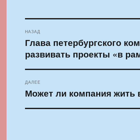
Навигация
НАЗАД
по
Глава петербургского ком
Предыдущая
запись:
записям
развивать проекты «в ра
ДАЛЕЕ
Может ли компания жить 
Следующая
запись: