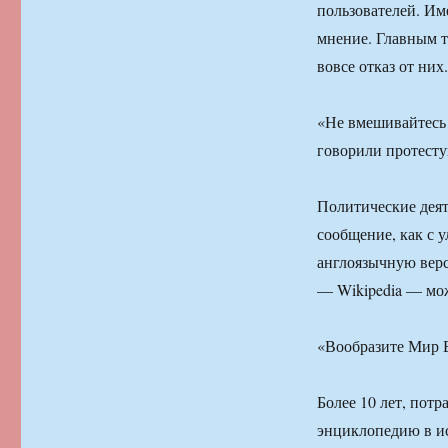
пользователей. Им
мнение. Главным т
вовсе отказ от них.
«Не вмешивайтесь 
говорили протест
Политические деят
сообщение, как с у
англоязычную вер
— Wikipedia — мож
«Вообразите Мир Б
Более 10 лет, пот
энциклопедию в ис