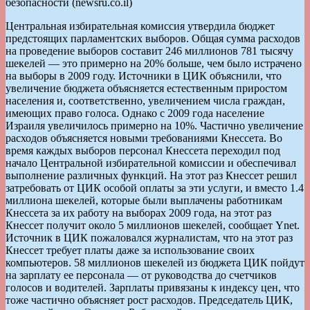
безопасности (newsru.co.il)
Центральная избирательная комиссия утвердила бюджет
предстоящих парламентских выборов. Общая сумма расходов
на проведение выборов составит 246 миллионов 781 тысячу
шекелей — это примерно на 20% больше, чем было истрачено
на выборы в 2009 году. Источники в ЦИК объяснили, что
увеличение бюджета объясняется естественным приростом
населения и, соответственно, увеличением числа граждан,
имеющих право голоса. Однако с 2009 года население
Израиля увеличилось примерно на 10%. Частично увеличение
расходов объясняется новыми требованиями Кнессета. Во
время каждых выборов персонал Кнессета переходил под
начало Центральной избирательной комиссии и обеспечивал
выполнение различных функций. На этот раз Кнессет решил
затребовать от ЦИК особой оплаты за эти услуги, и вместо 1.4
миллиона шекелей, которые были выплачены работникам
Кнессета за их работу на выборах 2009 года, на этот раз
Кнессет получит около 5 миллионов шекелей, сообщает Ynet.
Источник в ЦИК пожаловался журналистам, что на этот раз
Кнессет требует платы даже за использование своих
компьютеров. 58 миллионов шекелей из бюджета ЦИК пойдут
на зарплату ее персонала — от руководства до счетчиков
голосов и водителей. Зарплаты привязаны к индексу цен, что
тоже частично объясняет рост расходов. Председатель ЦИК,