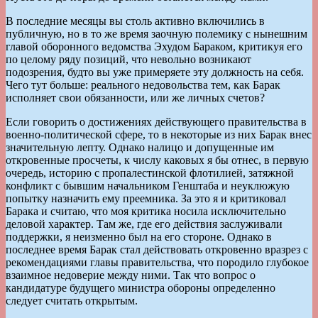
В последние месяцы вы столь активно включились в
публичную, но в то же время заочную полемику с нынешним
главой оборонного ведомства Эхудом Бараком, критикуя его
по целому ряду позиций, что невольно возникают
подозрения, будто вы уже примеряете эту должность на себя.
Чего тут больше: реального недовольства тем, как Барак
исполняет свои обязанности, или же личных счетов?
Если говорить о достижениях действующего правительства в
военно-политической сфере, то в некоторые из них Барак внес
значительную лепту. Однако налицо и допущенные им
откровенные просчеты, к числу каковых я бы отнес, в первую
очередь, историю с пропалестинской флотилией, затяжной
конфликт с бывшим начальником Генштаба и неуклюжую
попытку назначить ему преемника. За это я и критиковал
Барака и считаю, что моя критика носила исключительно
деловой характер. Там же, где его действия заслуживали
поддержки, я неизменно был на его стороне. Однако в
последнее время Барак стал действовать откровенно вразрез с
рекомендациями главы правительства, что породило глубокое
взаимное недоверие между ними. Так что вопрос о
кандидатуре будущего министра обороны определенно
следует считать открытым.