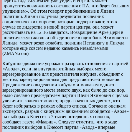
через 4 года Абу-Мазен уже уйдет, и Израиль может
пропустить возможность соглашения с ПА, что будет большим
упущением». Об этом говорят приближенные к Ливни
политики. Ливни получила результаты последних
социологических опросов, которые подчеркивают, что в
случае ее лидерства в новой партии центра, она может
рассчитывать на 12-16 мандатов. Возвращение Арье Дери в
политическую жизнь и объединение в один блок Яхимович и
Лапида, может резко ослабить позиции Нетаниягу и Ликуда,
которые еще совсем недавно казались незыблемыми.
(ZMAN.com)
Кибуцное движение угрожает разорвать отношения с партией
«Авода», если на внутрипартийных выборах место,
зарезервированное для представителя кибуцев, объединят с
местом, зарезервированным для представителей мошавов.
Предложение о выделении кибуцам и мошавам одного
зарезервированного места вместо двух, как было до сих пор,
было сделано председателем партии Шели Яхимович с целью
увеличить количество мест, предназначенных для тех, кто
будет избираться в рамках общего списка. Согласно оценкам
экспертов, разрыв с кибуцным движением обойдется «Аводе»
на выборах в Кнессет в 7 тысяч потерянных голосов,
сообщает газета «Маарив». Следует отметить, что в ходе
последних выборов в Кнессет партия «Авода» впервые