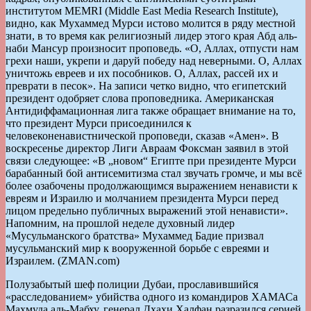
институтом MEMRI (Middle East Media Research Institute),
видно, как Мухаммед Мурси истово молится в ряду местной
знати, в то время как религиозный лидер этого края Абд аль-
наби Мансур произносит проповедь. «О, Аллах, отпусти нам
грехи наши, укрепи и даруй победу над неверными. О, Аллах
уничтожь евреев и их пособников. О, Аллах, рассей их и
преврати в песок». На записи четко видно, что египетский
президент одобряет слова проповедника. Американская
Антидиффамационная лига также обращает внимание на то,
что президент Мурси присоединился к
человеконенавистнической проповеди, сказав «Амен». В
воскресенье директор Лиги Авраам Фоксман заявил в этой
связи следующее: «В „новом“ Египте при президенте Мурси
барабанный бой антисемитизма стал звучать громче, и мы всё
более озабочены продолжающимся выражением ненависти к
евреям и Израилю и молчанием президента Мурси перед
лицом предельно публичных выражений этой ненависти».
Напомним, на прошлой неделе духовный лидер
«Мусульманского братства» Мухаммед Бадие призвал
мусульманский мир к вооруженной борьбе с евреями и
Израилем. (ZMAN.com)
Полузабытый шеф полиции Дубаи, прославившийся
«расследованием» убийства одного из командиров ХАМАСа
Махмуда адь-Мабху, генерал Дхахи Халфан разразился серией