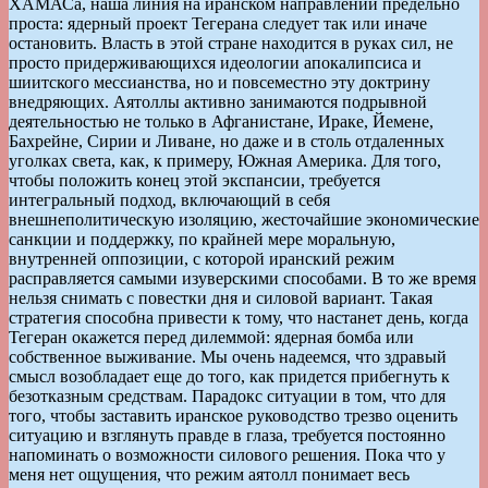
ХАМАСа, наша линия на иранском направлении предельно
проста: ядерный проект Тегерана следует так или иначе
остановить. Власть в этой стране находится в руках сил, не
просто придерживающихся идеологии апокалипсиса и
шиитского мессианства, но и повсеместно эту доктрину
внедряющих. Аятоллы активно занимаются подрывной
деятельностью не только в Афганистане, Ираке, Йемене,
Бахрейне, Сирии и Ливане, но даже и в столь отдаленных
уголках света, как, к примеру, Южная Америка. Для того,
чтобы положить конец этой экспансии, требуется
интегральный подход, включающий в себя
внешнеполитическую изоляцию, жесточайшие экономические
санкции и поддержку, по крайней мере моральную,
внутренней оппозиции, с которой иранский режим
расправляется самыми изуверскими способами. В то же время
нельзя снимать с повестки дня и силовой вариант. Такая
стратегия способна привести к тому, что настанет день, когда
Тегеран окажется перед дилеммой: ядерная бомба или
собственное выживание. Мы очень надеемся, что здравый
смысл возобладает еще до того, как придется прибегнуть к
безотказным средствам. Парадокс ситуации в том, что для
того, чтобы заставить иранское руководство трезво оценить
ситуацию и взглянуть правде в глаза, требуется постоянно
напоминать о возможности силового решения. Пока что у
меня нет ощущения, что режим аятолл понимает весь