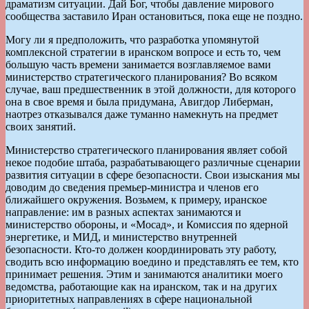
драматизм ситуации. Дай Бог, чтобы давление мирового
сообщества заставило Иран остановиться, пока еще не поздно.
Могу ли я предположить, что разработка упомянутой
комплексной стратегии в иранском вопросе и есть то, чем
большую часть времени занимается возглавляемое вами
министерство стратегического планирования? Во всяком
случае, ваш предшественник в этой должности, для которого
она в свое время и была придумана, Авигдор Либерман,
наотрез отказывался даже туманно намекнуть на предмет
своих занятий.
Министерство стратегического планирования являет собой
некое подобие штаба, разрабатывающего различные сценарии
развития ситуации в сфере безопасности. Свои изыскания мы
доводим до сведения премьер-министра и членов его
ближайшего окружения. Возьмем, к примеру, иранское
направление: им в разных аспектах занимаются и
министерство обороны, и «Мосад», и Комиссия по ядерной
энергетике, и МИД, и министерство внутренней
безопасности. Кто-то должен координировать эту работу,
сводить всю информацию воедино и представлять ее тем, кто
принимает решения. Этим и занимаются аналитики моего
ведомства, работающие как на иранском, так и на других
приоритетных направлениях в сфере национальной