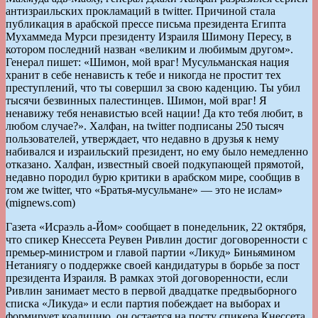
антизраильских прокламаций в twitter. Причиной стала
публикация в арабской прессе письма президента Египта
Мухаммеда Мурси президенту Израиля Шимону Пересу, в
котором последний назван «великим и любимым другом».
Генерал пишет: «Шимон, мой враг! Мусульманская нация
хранит в себе ненависть к тебе и никогда не простит тех
преступлений, что ты совершил за свою каденцию. Ты убил
тысячи безвинных палестинцев. Шимон, мой враг! Я
ненавижу тебя ненавистью всей нации! Да кто тебя любит, в
любом случае?». Халфан, на twitter подписаны 250 тысяч
пользователей, утверждает, что недавно в друзья к нему
набивался и израильский президент, но ему было немедленно
отказано. Халфан, известный своей подкупающей прямотой,
недавно породил бурю критики в арабском мире, сообщив в
том же twitter, что «Братья-мусульмане» — это не ислам»
(mignews.com)
Газета «Исраэль а-Йом» сообщает в понедельник, 22 октября,
что спикер Кнессета Реувен Ривлин достиг договоренности с
премьер-министром и главой партии «Ликуд» Биньямином
Нетаниягу о поддержке своей кандидатуры в борьбе за пост
президента Израиля. В рамках этой договоренности, если
Ривлин занимает место в первой двадцатке предвыборного
списка «Ликуда» и если партия побеждает на выборах и
формирует коалицию, он остается на посту спикера Кнессета