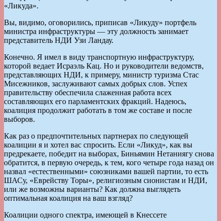
«Ликуда».
Вы, видимо, оговорились, приписав «Ликуду» портфель
министра инфраструктуры — эту должность занимает
представитель НДИ Узи Ландау.
Конечно. Я имел в виду транспортную инфраструктуру,
которой ведает Исраэль Кац. Но и руководители ведомств,
представляющих НДИ, к примеру, министр туризма Стас
Мисежников, заслуживают самых добрых слов. Успех
правительству обеспечила слаженная работа всех
составляющих его парламентских фракций. Надеюсь,
коалиция продолжит работать в том же составе и после
выборов.
Как раз о предпочтительных партнерах по следующей
коалиции я и хотел вас спросить. Если «Ликуд», как вы
предрекаете, победит на выборах, Биньямин Нетаниягу снова
обратится, в первую очередь, к тем, кого четыре года назад он
назвал «естественными» союзниками вашей партии, то есть
ШАСу, «Еврейству Торы», религиозным сионистам и НДИ,
или же возможны варианты? Как должна выглядеть
оптимальная коалиция на ваш взгляд?
Коалиции одного спектра, имеющей в Кнессете