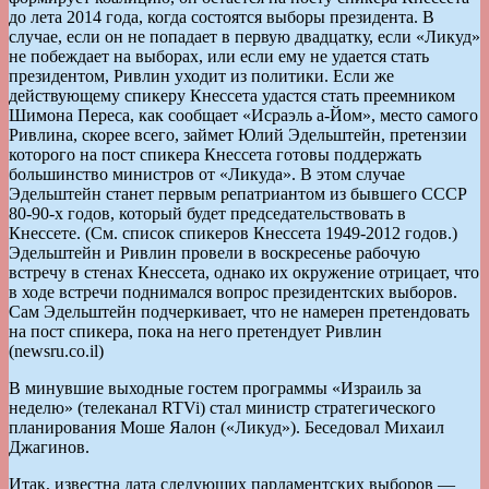
до лета 2014 года, когда состоятся выборы президента. В
случае, если он не попадает в первую двадцатку, если «Ликуд»
не побеждает на выборах, или если ему не удается стать
президентом, Ривлин уходит из политики. Если же
действующему спикеру Кнессета удастся стать преемником
Шимона Переса, как сообщает «Исраэль а-Йом», место самого
Ривлина, скорее всего, займет Юлий Эдельштейн, претензии
которого на пост спикера Кнессета готовы поддержать
большинство министров от «Ликуда». В этом случае
Эдельштейн станет первым репатриантом из бывшего СССР
80-90-х годов, который будет председательствовать в
Кнессете. (См. список спикеров Кнессета 1949-2012 годов.)
Эдельштейн и Ривлин провели в воскресенье рабочую
встречу в стенах Кнессета, однако их окружение отрицает, что
в ходе встречи поднимался вопрос президентских выборов.
Сам Эдельштейн подчеркивает, что не намерен претендовать
на пост спикера, пока на него претендует Ривлин
(newsru.co.il)
В минувшие выходные гостем программы «Израиль за
неделю» (телеканал RTVi) стал министр стратегического
планирования Моше Яалон («Ликуд»). Беседовал Михаил
Джагинов.
Итак, известна дата следующих парламентских выборов —