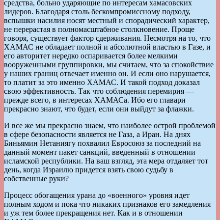
средства, больно ударяющие по интересам хамасовских
лидеров. Благодаря столь бескомпромиссному подходу,
вспышки насилия носят местный и спорадический характер,
не перерастая в полномасштабное столкновение. Проще
говоря, существует фактор сдерживания. Несмотря на то, что
ХАМАС не обладает полной и абсолютной властью в Газе, и
его авторитет нередко оспаривается более мелкими
вооруженными группировки, мы считаем, что за спокойствие
у наших границ отвечает именно он. И если оно нарушается,
то платит за это именно ХАМАС. И такой подход доказал
свою эффективность. Так что соблюдения перемирия —
прежде всего, в интересах ХАМАСа. Ибо его главари
прекрасно знают, что будет, если они выйдут за флажки.
И все же мы прекрасно знаем, что наиболее острой проблемой
в сфере безопасности является не Газа, а Иран. На днях
Биньямин Нетаниягу похвалил Евросоюз за последний на
данный момент пакет санкций, введенный в отношении
исламской республики. На ваш взгляд, эта мера отдаляет тот
день, когда Израилю придется взять свою судьбу в
собственные руки?
Процесс обогащения урана до «военного» уровня идет
полным ходом и пока что никаких признаков его замедления
и уж тем более прекращения нет. Как и в отношении