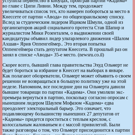
уступила первенство в кибуцах, проиграв партии «Кадима»
во главе с Ципи Ливни. Между тем, продолжает
увеличиваться список тех, кто намерен побороться за место в
Кнессете от партии «Авода» по общеизраильскому списку.
Вслед за студенческим лидером Ициком Шмули, одной из
организаторов акций социального протеста Став Шапир и
журналистом Мики Розенталем, о выдвижении своей
кандидатуры объявил лидер ультарлевого движения «Шалом
Ахшав» Ярив Оппенгеймер.. Это вторая попытка
Оппенгеймера стать депутатом Кнессета. В прошлый раз он
занял в списке «Аводы» 35-е место. (newsru.co.il)
Скорее всего, бывший глава правительства Эхуд Ольмерт не
будет бороться за избрание в Кнессет на выборах в январе.
Как полагают обозреватели, Ольмерт может объявить о своем
решении не возвращаться в большую политику уже на этой
неделе. Напомним, все последние дни на Ольмерта давили
бывшие товарищи по партии «Кадима». Они умоляли экс-
премьера вернуться в партию, поскольку согласно опросам с
нынешним лидером Шаулем Мофазом «Кадима» едва
преодолеет электоральный барьер. Это означает, что
подавляющему большинству нынешних 27 депутатов от
«Кадимы» придется проститься с теплым креслом, с
колоссальным жалованьем и с массой привилегий. Были
также разговоры о том, что Ольмерт присоединится к партии