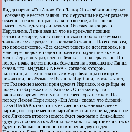
Лидер партии «Еш Атид» Яир Лапид 21 октября в интервью
Телеканалу Кнессета заявил, что Иерусалим не будет разделен,
беженцы не имеют права на возвращение, а Голанские
высоты останутся израильскими. Отвечая на вопрос о
Иерусалиме, Лапид заявил, что не приемлет позиции,
согласно которой, мир с палестинской стороной возможен
только в случае раздела израильской столицы. По его словам,
это пораженчество. «Все следует решать на переговорах, и в
ходе переговоров ни одна сторона не получит всего, чего
хочет. Иерусалим разделен не будет», — подчеркнул он. По
поводу права палестинских беженцев на возвращение Лапид
сказал, что «выдумка UNRWA», согласно которой,
палестинцы — единственные в мире беженцы во втором
поколении, не обязывает Израиль. Яир Лапид также заявил,
что Голанские высоты принадлежат Израилю, и сирийцы не
получат побережье озера Кинерет. Он отметил, что в
настоящее время вести мирные переговоры не с кем. По
поводу Яакова Пери лидер «Еш Атид» сказал, что бывший
глава ШАБАК относится к высокопоставленным членам
партии, но второе место в партийном списке принадлежит не
ему. Личность второго номера будет раскрыта в ближайшем
будущем, пообещал он. Лапид добавил, что партийный список
будет опубликован полностью в течение двух недель.
Напомним, Яаков Пери поддерживал мирную инициативу,