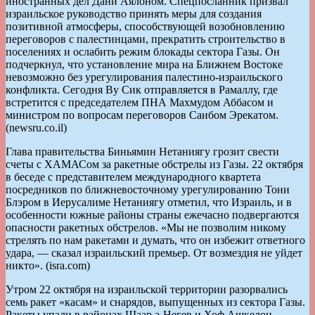
иностранных дел Дани Аялоном. Спецпосланник призвал
израильское руководство принять меры для создания
позитивной атмосферы, способствующей возобновлению
переговоров с палестинцами, прекратить строительство в
поселениях и ослабить режим блокады сектора Газы. Он
подчеркнул, что установление мира на Ближнем Востоке
невозможно без урегулирования палестино-израильского
конфликта. Сегодня Ву Сик отправляется в Рамаллу, где
встретится с председателем ПНА Махмудом Аббасом и
министром по вопросам переговоров Саибом Эрекатом.
(newsru.co.il)
Глава правительства Биньямин Нетаниягу грозит свести
счеты с ХАМАСом за ракетные обстрелы из Газы. 22 октября
в беседе с представителем международного квартета
посредников по ближневосточному урегулированию Тони
Блэром в Иерусалиме Нетаниягу отметил, что Израиль, и в
особенности южные районы страны ежечасно подвергаются
опасности ракетных обстрелов. «Мы не позволим никому
стрелять по нам ракетами и думать, что он избежит ответного
удара, — сказал израильский премьер. От возмездия не уйдет
никто». (isra.com)
Утром 22 октября на израильской территории разорвались
семь ракет «касам» и снарядов, выпущенных из сектора Газы.
Ракеты упали в районах Шаар а-Негев и Хоф Ашкелон.