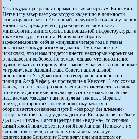
У «Ликуда» прекрасная парламентская «сборная». Биньямин
Нетаниягу завершает уже вторую каденцию в должности
главы правительства. Отличный послужной список и у наших
министров, прежде всего, руководителей минпроса,
минэкологии, министерства национальной инфраструктуры, а
также культуры и спорта. Наилучшим образом
зарекомендовали себя за минувшие четыре года и главы
остальных «ликудовских» ведомств. Тем не менее, не
исключаю, что и нам придется внести некоторые коррективы
в преддверии выборов. Не думаю, однако, что пополнение
нужно искать на стороне, ибо в запасе у нас есть столь ценные
«игроки», как бывший глава Совета национальной
безопасности Узи Даян или экс-генеральный инспектор
полиции Асаф Хефец, не прошедшие в Кнессет 18-ого созыва.
Боюсь, что и на этот раз конкуренция окажется столь велика,
что не все достойные получат депутатские мандаты. А так
называемые «звезды» нам не нужны, так как в Израиле
приход посторонних людей в политику зачастую
оборачивается созданием партий «без роду, без племени»,
которых хватает на одну-две каденции. Если раньше это были
ДАШ, «Шинуй», Партия центра или «Кадима», то сегодня
самый яркий пример это партия Яира Лапида. Не вижу в их
составе политиков, способных составить реальную
конкуренцию Биньямину Нетаниягу или министрам от