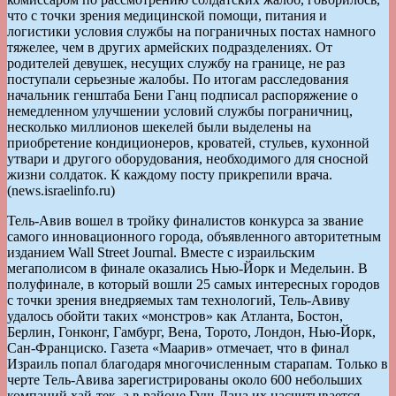
что с точки зрения медицинской помощи, питания и
логистики условия службы на пограничных постах намного
тяжелее, чем в других армейских подразделениях. От
родителей девушек, несущих службу на границе, не раз
поступали серьезные жалобы. По итогам расследования
начальник генштаба Бени Ганц подписал распоряжение о
немедленном улучшении условий службы пограничниц,
несколько миллионов шекелей были выделены на
приобретение кондиционеров, кроватей, стульев, кухонной
утвари и другого оборудования, необходимого для сносной
жизни солдаток. К каждому посту прикрепили врача.
(news.israelinfo.ru)
Тель-Авив вошел в тройку финалистов конкурса за звание
самого инновационного города, объявленного авторитетным
изданием Wall Street Journal. Вместе с израильским
мегаполисом в финале оказались Нью-Йорк и Медельин. В
полуфинале, в который вошли 25 самых интересных городов
с точки зрения внедряемых там технологий, Тель-Авиву
удалось обойти таких «монстров» как Атланта, Бостон,
Берлин, Гонконг, Гамбург, Вена, Торото, Лондон, Нью-Йорк,
Сан-Франциско. Газета «Маарив» отмечает, что в финал
Израиль попал благодаря многочисленным старапам. Только в
черте Тель-Авива зарегистрированы около 600 небольших
компаний хай-тек, а в районе Гуш-Дана их насчитывается