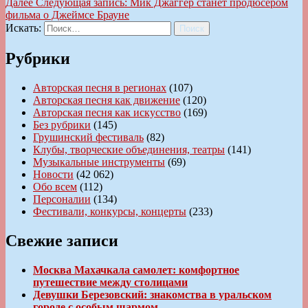
Далее
Следующая запись:
Мик Джаггер станет продюсером
фильма о Джеймсе Брауне
Искать:
Поиск
Рубрики
Авторская песня в регионах
(107)
Авторская песня как движение
(120)
Авторская песня как искусство
(169)
Без рубрики
(145)
Грушинский фестиваль
(82)
Клубы, творческие объединения, театры
(141)
Музыкальные инструменты
(69)
Новости
(42 062)
Обо всем
(112)
Персоналии
(134)
Фестивали, конкурсы, концерты
(233)
Свежие записи
Москва Махачкала самолет: комфортное
путешествие между столицами
Девушки Березовский: знакомства в уральском
городе с особым шармом