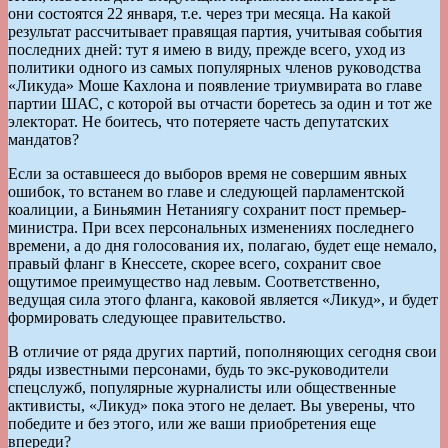
они состоятся 22 января, т.е. через три месяца. На какой
результат рассчитывает правящая партия, учитывая события
последних дней: тут я имею в виду, прежде всего, уход из
политики одного из самых популярных членов руководства
«Ликуда» Моше Кахлона и появление триумвирата во главе
партии ШАС, с которой вы отчасти боретесь за один и тот же
электорат. Не боитесь, что потеряете часть депутатских
мандатов?
Если за оставшееся до выборов время не совершим явных
ошибок, то встанем во главе и следующей парламентской
коалиции, а Биньямин Нетаниягу сохранит пост премьер-
министра. При всех персональных изменениях последнего
времени, а до дня голосования их, полагаю, будет еще немало,
правый фланг в Кнессете, скорее всего, сохранит свое
ощутимое преимущество над левым. Соответственно,
ведущая сила этого фланга, каковой является «Ликуд», и будет
формировать следующее правительство.
В отличие от ряда других партий, пополняющих сегодня свои
ряды известными персонами, будь то экс-руководители
спецслужб, популярные журналисты или общественные
активисты, «Ликуд» пока этого не делает. Вы уверены, что
победите и без этого, или же ваши приобретения еще
впереди?