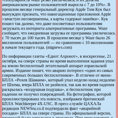
американском рынке пользователей выросла с 7 до 10%». В
прошлом месяце генеральный директор Apple Тим Кук был
вынужден признать, что навигационные приложения Apple
«зачастую несовершенны, а карты содержат ошибки». Кук
пошел так далеко, что даже посоветовал пользователям
загружать из интернета альтернативные программы. Waze
сообщает, что ежедневная загрузка ее программы увеличилась
с 70 тысяч до 100 тысяч. В прошлом месяце у Waze было 26
миллионов пользователей — по сравнению с 10 миллионами
в начале текущего года. (mignews.com)
По информации газеты «Едиот Ахронот», в воскресенье, 21
октября, на севере страны во время выполнения задания упал
на землю беспилотный летательный аппарат израильской
армии. Издание пишет, что аварию потерпел «один из самых
современных больших беспилотников». В отличие от мини-
БПЛА «Рохев Шамаим», который упал неделю назад недалеко
от Шхема, вчера БПЛА не разбился, так как во время падения
раскрылась «воздушная подушка», и беспилотник при
падении не получил повреждений. На фотографии, которой
проиллюстрирована эта новость, изображен британский
БПЛА Watchkeeper 4X-USC. В пресс-службе ЦАХАЛа
редакции NEWSru.co.il подтвердили факт «аварийной
посадки» БПЛА на севере страны. По официальной версии,
причиной были неполадки в двигателе. При этом говорить о