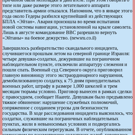
типе или даже размере этого летательного аппарата
представитель армии отказался. Напомним, что в январе этого
года около Гедеры разбился крупнейший из действующих
БПЛА «Эйтан». Авария произошла во время испытания
новой системы навигации, установленной на крыле самолета.
Лишь в августе командование ВВС разрешило вернуть
«Эйтаны» на боевое дежурство. (newsru.co.il)
Завершилось разбирательство скандального инцидента,
случившегося прошлым летом на северной границе Израиля:
четыре девушки-солдатки, дежурившие на пограничном
наблюдательном пункте, отключили аппаратуру слежения и
пошли спать. Военный суд Северного округа приговорил
главную виновницу этого экстраординарного нарушения,
демобилизованную солдатку, к 75 дням принудительных
военных работ, штрафу в размере 1,000 шекелей и трем
месяцам тюрьмы условно. Приговор вынесен в рамках сделки
с правосудием, сообщает Haaretz. Девушкам было предъявлено
тяжкое обвинение: нарушение служебных полномочий,
сопряженное с созданием угрозы для безопасности
государства. В ходе расследования инцидента выяснилось, что
солдатки, служившие на пограничных наблюдательных
пунктах, жили в невыносимых условиях и подвергались
сильным физическим перегрузкам. В отчете, опубликованном
комиссаром по рассмотрению солдатских жалоб, говорилось,