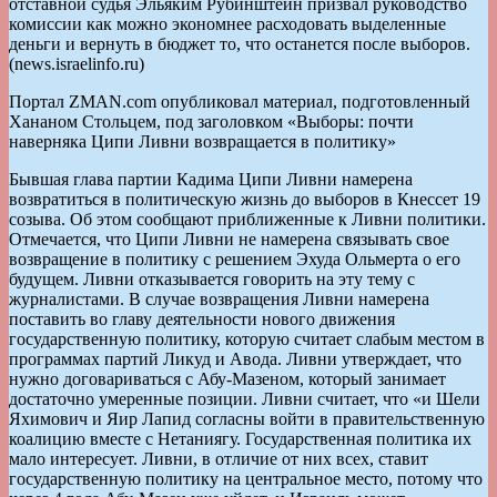
отставной судья Эльяким Рубинштейн призвал руководство
комиссии как можно экономнее расходовать выделенные
деньги и вернуть в бюджет то, что останется после выборов.
(news.israelinfo.ru)
Портал ZMAN.com опубликовал материал, подготовленный
Хананом Стольцем, под заголовком «Выборы: почти
наверняка Ципи Ливни возвращается в политику»
Бывшая глава партии Кадима Ципи Ливни намерена
возвратиться в политическую жизнь до выборов в Кнессет 19
созыва. Об этом сообщают приближенные к Ливни политики.
Отмечается, что Ципи Ливни не намерена связывать свое
возвращение в политику с решением Эхуда Ольмерта о его
будущем. Ливни отказывается говорить на эту тему с
журналистами. В случае возвращения Ливни намерена
поставить во главу деятельности нового движения
государственную политику, которую считает слабым местом в
программах партий Ликуд и Авода. Ливни утверждает, что
нужно договариваться с Абу-Мазеном, который занимает
достаточно умеренные позиции. Ливни считает, что «и Шели
Яхимович и Яир Лапид согласны войти в правительственную
коалицию вместе с Нетаниягу. Государственная политика их
мало интересует. Ливни, в отличие от них всех, ставит
государственную политику на центральное место, потому что