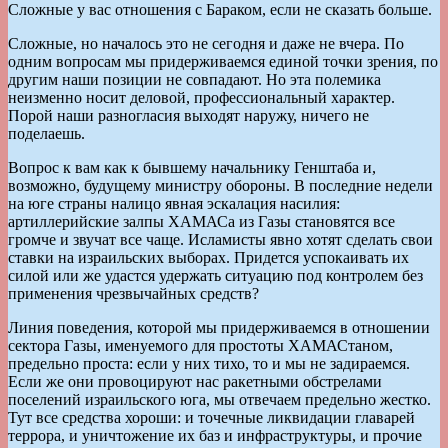
Сложные у вас отношения с Бараком, если не сказать больше.
Сложные, но началось это не сегодня и даже не вчера. По
одним вопросам мы придерживаемся единой точки зрения, по
другим наши позиции не совпадают. Но эта полемика
неизменно носит деловой, профессиональный характер.
Порой наши разногласия выходят наружу, ничего не
поделаешь.
Вопрос к вам как к бывшему начальнику Генштаба и,
возможно, будущему министру обороны. В последние недели
на юге страны налицо явная эскалация насилия:
артиллерийские залпы ХАМАСа из Газы становятся все
громче и звучат все чаще. Исламисты явно хотят сделать свои
ставки на израильских выборах. Придется успокаивать их
силой или же удастся удержать ситуацию под контролем без
применения чрезвычайных средств?
Линия поведения, которой мы придерживаемся в отношении
сектора Газы, именуемого для простоты ХАМАСтаном,
предельно проста: если у них тихо, то и мы не задираемся.
Если же они провоцируют нас ракетными обстрелами
поселений израильского юга, мы отвечаем предельно жестко.
Тут все средства хороши: и точечные ликвидации главарей
террора, и уничтожение их баз и инфраструктуры, и прочие