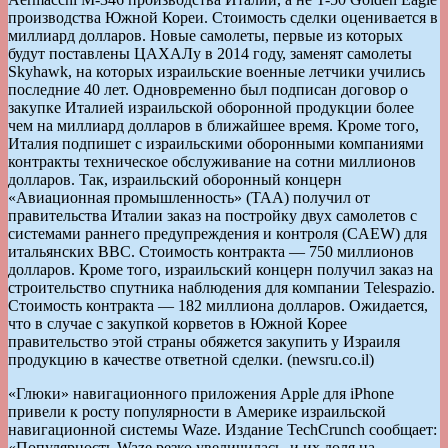
производства Южной Кореи. Стоимость сделки оценивается в
миллиард долларов. Новые самолеты, первые из которых
будут поставлены ЦАХАЛу в 2014 году, заменят самолеты
Skyhawk, на которых израильские военные летчики учились
последние 40 лет. Одновременно был подписан договор о
закупке Италией израильской оборонной продукции более
чем на миллиард долларов в ближайшее время. Кроме того,
Италия подпишет с израильскими оборонными компаниями
контракты техническое обслуживание на сотни миллионов
долларов. Так, израильский оборонный концерн
«Авиационная промышленность» (ТАА) получил от
правительства Италии заказ на постройку двух самолетов с
системами раннего предупреждения и контроля (CAEW) для
итальянских ВВС. Стоимость контракта — 750 миллионов
долларов. Кроме того, израильский концерн получил заказ на
строительство спутника наблюдения для компании Telespazio.
Стоимость контракта — 182 миллиона долларов. Ожидается,
что в случае с закупкой корветов в Южной Корее
правительство этой страны обяжется закупить у Израиля
продукцию в качестве ответной сделки. (newsru.co.il)
«Глюки» навигационного приложения Apple для iPhone
привели к росту популярности в Америке израильской
навигационной системы Waze. Издание TechCrunch сообщает:
«Популярность Waze резко увеличилась, и их доля на