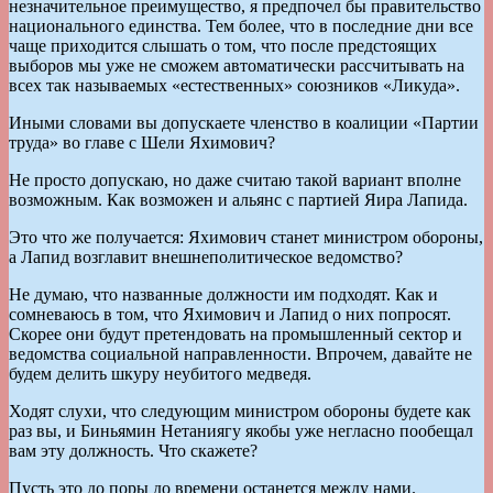
незначительное преимущество, я предпочел бы правительство
национального единства. Тем более, что в последние дни все
чаще приходится слышать о том, что после предстоящих
выборов мы уже не сможем автоматически рассчитывать на
всех так называемых «естественных» союзников «Ликуда».
Иными словами вы допускаете членство в коалиции «Партии
труда» во главе с Шели Яхимович?
Не просто допускаю, но даже считаю такой вариант вполне
возможным. Как возможен и альянс с партией Яира Лапида.
Это что же получается: Яхимович станет министром обороны,
а Лапид возглавит внешнеполитическое ведомство?
Не думаю, что названные должности им подходят. Как и
сомневаюсь в том, что Яхимович и Лапид о них попросят.
Скорее они будут претендовать на промышленный сектор и
ведомства социальной направленности. Впрочем, давайте не
будем делить шкуру неубитого медведя.
Ходят слухи, что следующим министром обороны будете как
раз вы, и Биньямин Нетаниягу якобы уже негласно пообещал
вам эту должность. Что скажете?
Пусть это до поры до времени останется между нами.