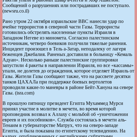
Сообщений о разрушениях или пострадавших не поступало.
(newsru.co.il)
Рано утром 22 октября израильские ВВС нанесли удар по
ячейке террористов в северной части Газы. Террористы
готовились обстрелять населенные пункты Израиля в
Западном Негеве из миномета. Согласно палестинским
источникам, четверо боевиков получили тяжелые ранения.
Инцидент произошел в Тель а-Затар, неподалеку от лагеря
беженцев Джебалия. Раненых доставили в больницу «Кемаль
Адуан». Несколько раньше палестинские группировки
запустили 4 ракеты в направлении Израиля, но все «кассамы»
упали, не долетев до ограждения, которое отделяет Израиль от
Газы. Жители Газы сообщают также, что на рассвете десятки
танков ЦАХАЛа при поддержке боевых вертолетов
проводили какие-то маневры в районе Бейт-Хануна на севере
Газы. (isra.com)
В прошлую пятницу президент Египта Мухаммед Мурси
принял участие в молитве в мечети, во время которой
проповедник воззвал к Аллаху с мольбой об «уничтожении
евреев и их пособников». Служба состоялась в мечети аль-
Тенаим в губернаторстве Матрух, что на северо-западе
Египта, и была показана по египетскому телевидению. На
кадрах, опубликованных с английскими субтитрами