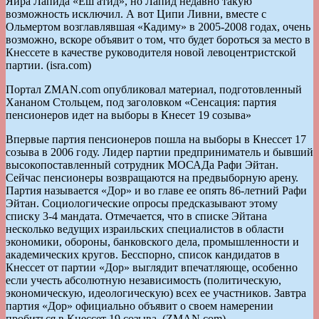
Яира Лапида «Еш атид», но Лапид недавно такую
возможность исключил. А вот Ципи Ливни, вместе с
Ольмертом возглавлявшая «Кадиму» в 2005-2008 годах, очень
возможно, вскоре объявит о том, что будет бороться за место в
Кнессете в качестве руководителя новой левоцентристской
партии. (isra.com)
Портал ZMAN.com опубликовал материал, подготовленный
Хананом Стольцем, под заголовком «Сенсация: партия
пенсионеров идет на выборы в Кнесет 19 созыва»
Впервые партия пенсионеров пошла на выборы в Кнессет 17
созыва в 2006 году. Лидер партии предприниматель и бывший
высокопоставленный сотрудник МОСАДа Рафи Эйтан.
Сейчас пенсионеры возвращаются на предвыборную арену.
Партия называется «Дор» и во главе ее опять 86-летний Рафи
Эйтан. Социологические опросы предсказывают этому
списку 3-4 мандата. Отмечается, что в списке Эйтана
несколько ведущих израильских специалистов в области
экономики, обороны, банковского дела, промышленности и
академических кругов. Бесспорно, список кандидатов в
Кнессет от партии «Дор» выглядит впечатляюще, особенно
если учесть абсолютную независимость (политическую,
экономическую, идеологическую) всех ее участников. Завтра
партия «Дор» официально объявит о своем намерении
пробиться в Кнессет 19 созыва. (ZMAN.com)