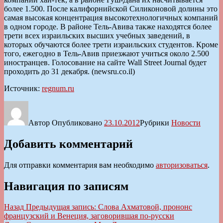
более 1.500. После калифорнийской Силиконовой долины это
самая высокая концентрация высокотехнологичных компаний
в одном городе. В районе Тель-Авива также находятся более
трети всех израильских высших учебных заведений, в
которых обучаются более трети израильских студентов. Кроме
того, ежегодно в Тель-Авив приезжают учиться около 2.500
иностранцев. Голосование на сайте Wall Street Journal будет
проходить до 31 декабря. (newsru.co.il)
Источник:
regnum.ru
Автор
Опубликовано
23.10.2012
Рубрики
Новости
Добавить комментарий
Для отправки комментария вам необходимо
авторизоваться
.
Навигация по записям
Назад
Предыдущая запись:
Слова Ахматовой, прононс
французский и Венеция, заговорившая по-русски