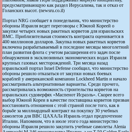
предусматривающую как раздел Иерусалима, так и отказ от
Голанских высот. (newsru.co.il)
Портал NRG сообщает в понедельник, что министерство
обороны Израиля ведет переговоры с Южной Кореей о
закупке четырех новых ракетных корветов для израильских
ВМС. Приблизительная стоимость контракта оценивается в
400 миллионов долларов. Закупка новых ракетных корветов
включена разрабатываемый в последние месяцы многолетний
план развития флота с учетом расширения его задач после
обнаружения в эксклюзивных экономических водах Израиля
крупных газовых месторождений. Три месяца назад
израильский портал Israel Defense сообщил, что министерство
обороны решило отказаться от закупки новых боевых
кораблей у американской компании Lockheed Martin и начало
рассматривать альтернативные варианты. Среди прочего,
рассматривалась возможность строительства корветов на
израильских судоверфях «Маспенот Исраэль». Скорее всего
выбор Южной Кореи в качестве поставщика корветов призван
восстановить отношения с этой страной после того, как в
борьбе за миллиардный контракт на покупку 30 учебных
самолетов для ВВС ЦАХАЛа Израиль отдал предпочтение
Италии. Напомним, что в июле этого года министерство
обороны Израиля решило закупить учебные самолеты Alenia
Aermacchi M-346 производства Италии, а не T-50 Golden Eagle