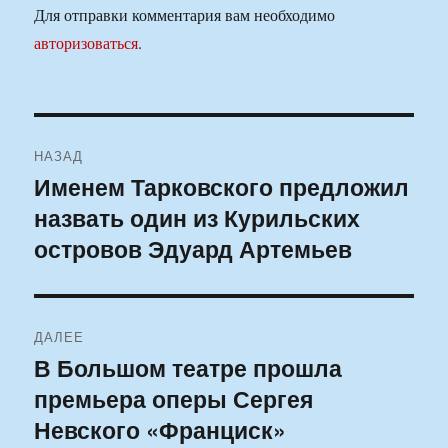
Для отправки комментария вам необходимо
авторизоваться
.
Навигация
НАЗАД
по
Именем Тарковского предложил
Предыдущая
назвать один из Курильских
запись:
записям
островов Эдуард Артемьев
ДАЛЕЕ
В Большом театре прошла
Следующая
премьера оперы Сергея
запись:
Невского «Франциск»