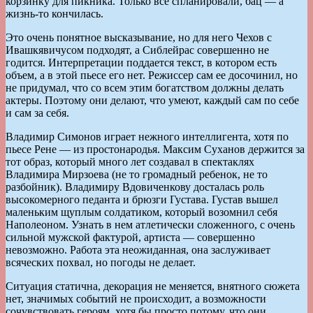
корзинку для пикника. Только все спланировали, бац — а
жизнь-то кончилась.
Это очень понятное высказывание, но для него Чехов с
Ивашкявичусом подходят, а Сиблейрас совершенно не
годится. Интерпретации поддается текст, в котором есть
объем, а в этой пьесе его нет. Режиссер сам ее досочинил, но
не придумал, что со всем этим богатством должны делать
актеры. Поэтому они делают, что умеют, каждый сам по себе
и сам за себя.
Владимир Симонов играет нежного интеллигента, хотя по
пьесе Рене — из простонародья. Максим Суханов держится за
тот образ, который много лет создавал в спектаклях
Владимира Мирзоева (не то громадный ребенок, не то
разбойник). Владимиру Вдовиченкову досталась роль
высокомерного педанта и брюзги Густава. Густав вышел
маленьким щуплым солдатиком, который возомнил себя
Наполеоном. Узнать в нем атлетически сложенного, с очень
сильной мужской фактурой, артиста — совершенно
невозможно. Работа эта неожиданная, она заслуживает
всяческих похвал, но погоды не делает.
Ситуация статична, декорация не меняется, внятного сюжета
нет, значимых событий не происходит, а возможности
сочувствовать героям, хотя бы просто потому, что они