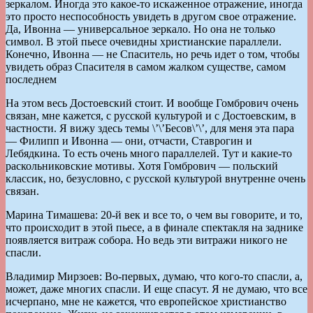
зеркалом. Иногда это какое-то искаженное отражение, иногда
это просто неспособность увидеть в другом свое отражение.
Да, Ивонна — универсальное зеркало. Но она не только
символ. В этой пьесе очевидны христианские параллели.
Конечно, Ивонна — не Спаситель, но речь идет о том, чтобы
увидеть образ Спасителя в самом жалком существе, самом
последнем
На этом весь Достоевский стоит. И вообще Гомбрович очень
связан, мне кажется, с русской культурой и с Достоевским, в
частности. Я вижу здесь темы \’\’Бесов\’\’, для меня эта пара
— Филипп и Ивонна — они, отчасти, Ставрогин и
Лебядкина. То есть очень много параллелей. Тут и какие-то
раскольниковские мотивы. Хотя Гомбрович — польский
классик, но, безусловно, с русской культурой внутренне очень
связан.
Марина Тимашева: 20-й век и все то, о чем вы говорите, и то,
что происходит в этой пьесе, а в финале спектакля на заднике
появляется витраж собора. Но ведь эти витражи никого не
спасли.
Владимир Мирзоев: Во-первых, думаю, что кого-то спасли, а,
может, даже многих спасли. И еще спасут. Я не думаю, что все
исчерпано, мне не кажется, что европейское христианство