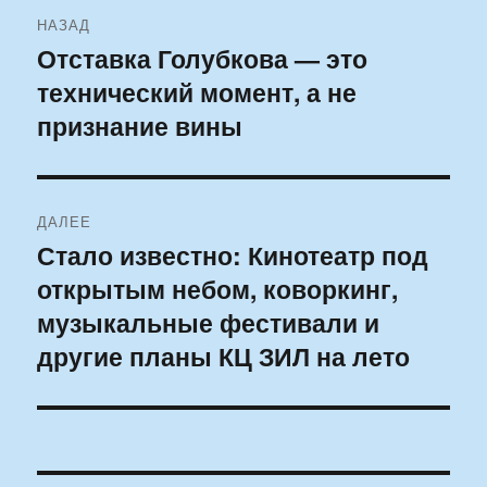
Навигация
НАЗАД
по
Отставка Голубкова — это
Предыдущая
технический момент, а не
запись:
записям
признание вины
ДАЛЕЕ
Стало известно: Кинотеатр под
Следующая
открытым небом, коворкинг,
запись:
музыкальные фестивали и
другие планы КЦ ЗИЛ на лето