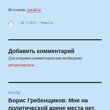
Источник:
yar.aif.ru
Автор
Опубликовано
Рубрики
22.11.2012
Новости
Добавить комментарий
Для отправки комментария вам необходимо
авторизоваться
.
Навигация
НАЗАД
по
Борис Гребенщиков: Мне на
Предыдущая
политической арене места нет,
запись:
записям