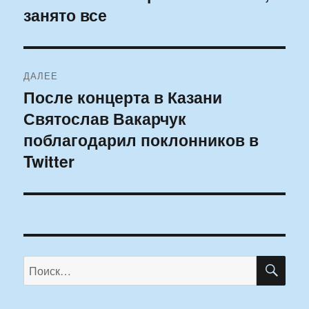
занято все
ДАЛЕЕ
После концерта в Казани
Следующая
Святослав Вакарчук
запись:
поблагодарил поклонников в
Twitter
ПО
Искать: