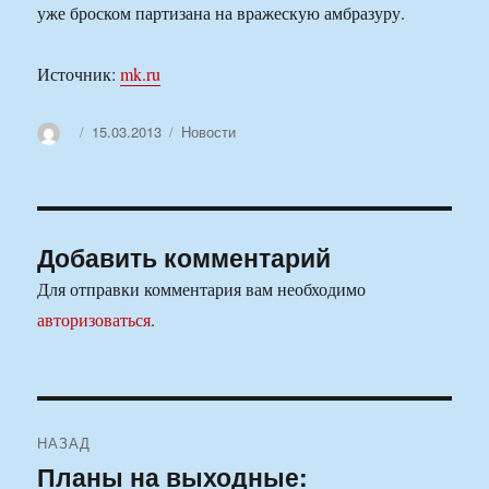
уже броском партизана на вражескую амбразуру.
Источник:
mk.ru
Автор
Опубликовано
Рубрики
15.03.2013
Новости
Добавить комментарий
Для отправки комментария вам необходимо
авторизоваться
.
Навигация
НАЗАД
по
Планы на выходные:
Предыдущая