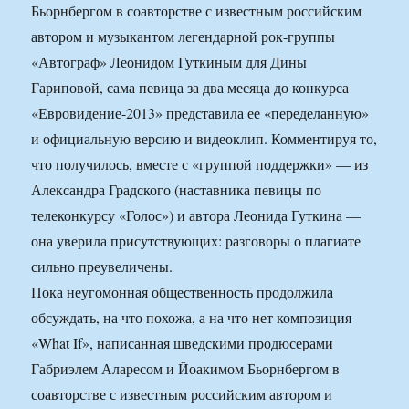
Бьорнбергом в соавторстве с известным российским
автором и музыкантом легендарной рок-группы
«Автограф» Леонидом Гуткиным для Дины
Гариповой, сама певица за два месяца до конкурса
«Евровидение-2013» представила ее «переделанную»
и официальную версию и видеоклип. Комментируя то,
что получилось, вместе с «группой поддержки» — из
Александра Градского (наставника певицы по
телеконкурсу «Голос») и автора Леонида Гуткина —
она уверила присутствующих: разговоры о плагиате
сильно преувеличены.
Пока неугомонная общественность продолжила
обсуждать, на что похожа, а на что нет композиция
«What If», написанная шведскими продюсерами
Габриэлем Аларесом и Йоакимом Бьорнбергом в
соавторстве с известным российским автором и