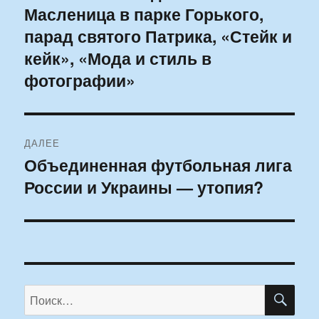
Масленица в парке Горького,
запись:
записям
парад святого Патрика, «Стейк и
кейк», «Мода и стиль в
фотографии»
ДАЛЕЕ
Объединенная футбольная лига
Следующая
России и Украины — утопия?
запись:
ПО
Искать: