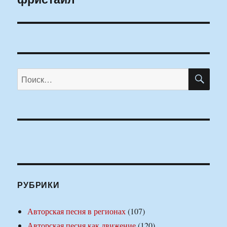
ПО
Искать:
РУБРИКИ
Авторская песня в регионах
(107)
Авторская песня как движение
(120)