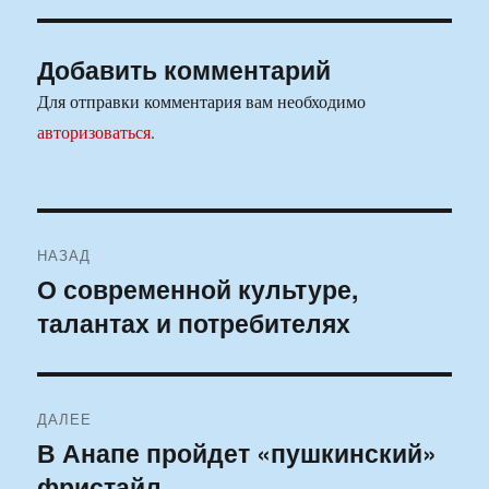
Добавить комментарий
Для отправки комментария вам необходимо
авторизоваться
.
Навигация
НАЗАД
по
О современной культуре,
Предыдущая
талантах и потребителях
запись:
записям
ДАЛЕЕ
В Анапе пройдет «пушкинский»
Следующая
фристайл
запись: