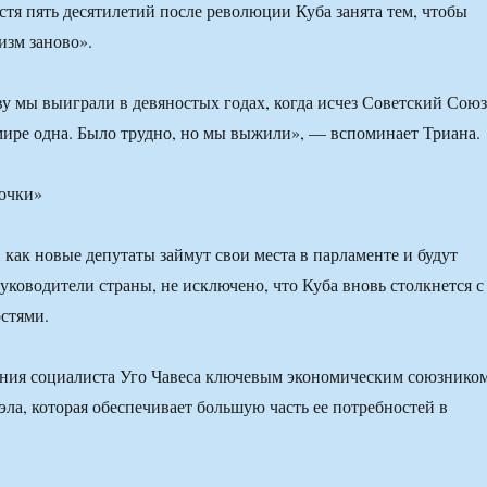
устя пять десятилетий после революции Куба занята тем, чтобы
изм заново».
 мы выиграли в девяностых годах, когда исчез Советский Союз
 мире одна. Было трудно, но мы выжили», — вспоминает Триана.
почки»
 как новые депутаты займут свои места в парламенте и будут
уководители страны, не исключено, что Куба вновь столкнется с
стями.
ения социалиста Уго Чавеса ключевым экономическим союзнико
эла, которая обеспечивает большую часть ее потребностей в