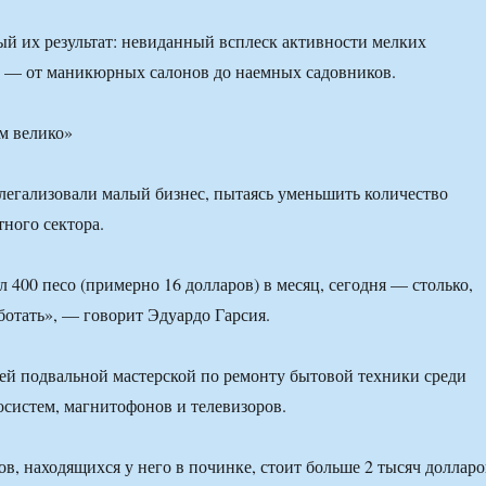
й их результат: невиданный всплеск активности мелких
 — от маникюрных салонов до наемных садовников.
м велико»
легализовали малый бизнес, пытаясь уменьшить количество
ного сектора.
л 400 песо (примерно 16 долларов) в месяц, сегодня — столько,
аботать», — говорит Эдуардо Гарсия.
оей подвальной мастерской по ремонту бытовой техники среди
систем, магнитофонов и телевизоров.
ов, находящихся у него в починке, стоит больше 2 тысяч долларо