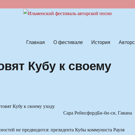
ской песни
Главная
О фестивале
История
Авторс
овят Кубу к своему
Сара РейнсфордБи-би-си, Гавана
остей не предвидится: президента Кубы коммуниста Рауля