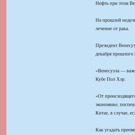
Нефть при этом Ве
На прошлой неделе
лечение от рака.
Президент Венесуэ
декабря прошлого 
«Венесуэла — важн
Кубе Пол Хэр.
«От происходящего
экономике, поспеш
Китае, в случае, е
Как угадать преем