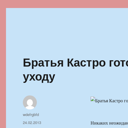
Ильменский фестиваль автор
Братья Кастро гот
уходу
Автор
wdefrgbfd
Опубликовано
24.02.2013
Никаких неожиданн