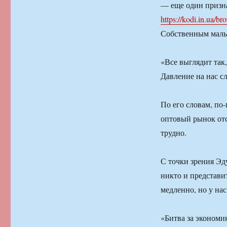
— еще один призна
https://kodi.in.ua/br
Собственным малы
«Все выглядит так,
Давление на нас с
По его словам, по
оптовый рынок отс
трудно.
С точки зрения Эду
никто и представи
медленно, но у нас
«Битва за экономи