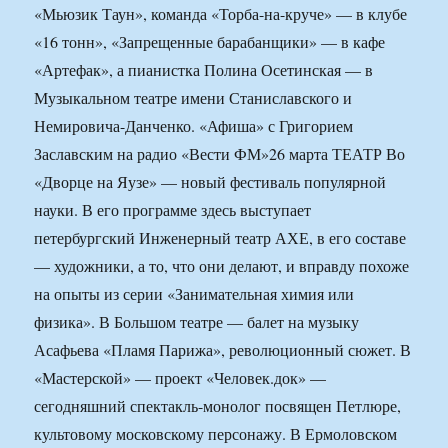
«Мьюзик Таун», команда «Торба-на-круче» — в клубе
«16 тонн», «Запрещенные барабанщики» — в кафе
«Артефак», а пианистка Полина Осетинская — в
Музыкальном театре имени Станиславского и
Немировича-Данченко. «Афиша» с Григорием
Заславским на радио «Вести ФМ»
26 марта ТЕАТР Во
«Дворце на Яузе» — новый фестиваль популярной
науки. В его программе здесь выступает
петербургский Инженерный театр АХЕ, в его составе
— художники, а то, что они делают, и вправду похоже
на опыты из серии «Занимательная химия или
физика». В Большом театре — балет на музыку
Асафьева «Пламя Парижа», революционный сюжет. В
«Мастерской» — проект «Человек.док» —
сегодняшний спектакль-монолог посвящен Петлюре,
культовому московскому персонажу. В Ермоловском