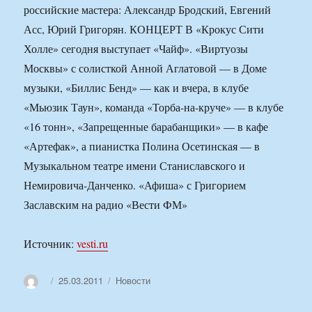
российские мастера: Александр Бродский, Евгений
Асс, Юрий Григорян. КОНЦЕРТ В «Крокус Сити
Холле» сегодня выступает «Чайф». «Виртуозы
Москвы» с солисткой Анной Аглатовой — в Доме
музыки, «Биллис Бенд» — как и вчера, в клубе
«Мьюзик Таун», команда «Торба-на-круче» — в клубе
«16 тонн», «Запрещенные барабанщики» — в кафе
«Артефак», а пианистка Полина Осетинская — в
Музыкальном театре имени Станиславского и
Немировича-Данченко. «Афиша» с Григорием
Заславским на радио «Вести ФМ»
Источник:
vesti.ru
Автор
Опубликовано
Рубрики
25.03.2011
Новости