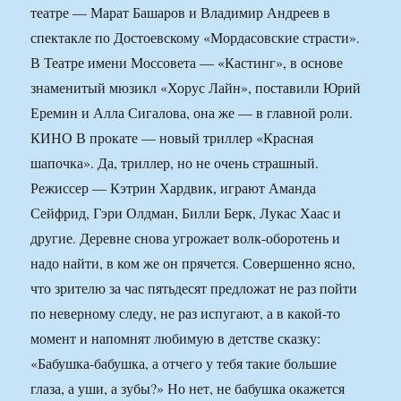
театре — Марат Башаров и Владимир Андреев в
спектакле по Достоевскому «Мордасовские страсти».
В Театре имени Моссовета — «Кастинг», в основе
знаменитый мюзикл «Хорус Лайн», поставили Юрий
Еремин и Алла Сигалова, она же — в главной роли.
КИНО В прокате — новый триллер «Красная
шапочка». Да, триллер, но не очень страшный.
Режиссер — Кэтрин Хардвик, играют Аманда
Сейфрид, Гэри Олдман, Билли Берк, Лукас Хаас и
другие. Деревне снова угрожает волк-оборотень и
надо найти, в ком же он прячется. Совершенно ясно,
что зрителю за час пятьдесят предложат не раз пойти
по неверному следу, не раз испугают, а в какой-то
момент и напомнят любимую в детстве сказку:
«Бабушка-бабушка, а отчего у тебя такие большие
глаза, а уши, а зубы?» Но нет, не бабушка окажется