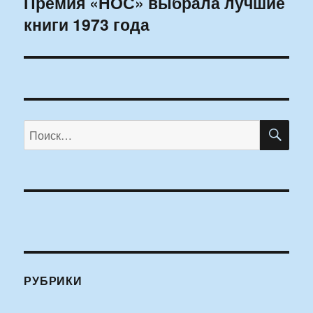
Премия «НОС» выбрала лучшие
Следующая
книги 1973 года
запись:
ПО
Искать:
РУБРИКИ