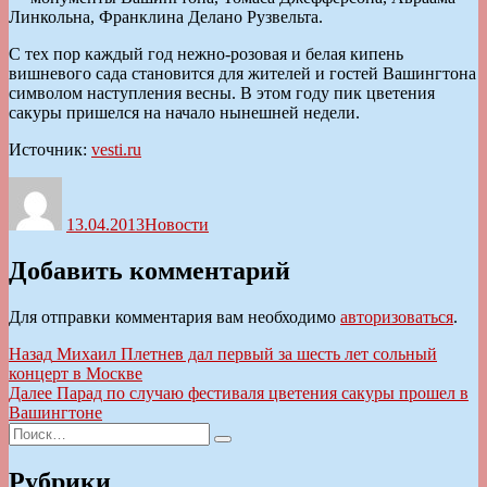
Линкольна, Франклина Делано Рузвельта.
С тех пор каждый год нежно-розовая и белая кипень
вишневого сада становится для жителей и гостей Вашингтона
символом наступления весны. В этом году пик цветения
сакуры пришелся на начало нынешней недели.
Источник:
vesti.ru
Автор
Опубликовано
Рубрики
13.04.2013
Новости
Добавить комментарий
Для отправки комментария вам необходимо
авторизоваться
.
Навигация
Предыдущая
Назад
Михаил Плетнев дал первый за шесть лет сольный
запись:
концерт в Москве
по
Следующая
Далее
Парад по случаю фестиваля цветения сакуры прошел в
записям
запись:
Вашингтоне
Искать:
Поиск
Рубрики