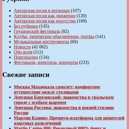
Авторская песня в регионах
(107)
Авторская песня как движение
(120)
Авторская песня как искусство
(169)
Без рубрики
(145)
Грушинский фестиваль
(82)
Клубы, творческие объединения, театры
(141)
Музыкальные инструменты
(69)
Новости
(42 062)
Обо всем
(112)
Персоналии
(134)
Фестивали, конкурсы, концерты
(233)
Свежие записи
Москва Махачкала самолет: комфортное
путешествие между столицами
Девушки Березовский: знакомства в уральском
городе с особым шармом
Девушки Ростова: знакомства в южной столице
России
Мартин Казино: Премиум-платформа для ценителей
азартных развлечений
Martin Casino 800: Рекордный 800% бонус и