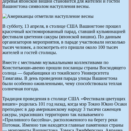
деревья японской вишни становится для жителей и гостей
Вашингтона символом наступления весны.
В субботу, 13 апреля, в столице США Вашингтоне прошел
красочный костюмированный парад, ставший кульминацией
фестиваля цветения сакуры (японской вишни). По данным
организаторов мероприятия, в параде участвовали несколько
тысяч человек, а посмотреть его пришли около 100 тысяч
жителей и гостей столицы.
Вместе с местными музыкальными коллективами по
Конститьюшн-авеню прошли посланцы страны Восходящего
солнца — барабанщики из токийского Университета
Тамагавы. В день проведения парада улицы Вашингтона
были особенно оживленными, чему способствовала теплая
солнечная погода.
Традиция проведения в столице США «Фестиваля цветущих
вишен» родилась 101 год назад, когда мэр Токио Юкио Осаки
преподнес в дар американскому народу 3 тысячи саженцев
сакуры, украсивших территорию так называемого
«Приливного бассейна», расположенного на берегу реки
Потомак. Именно там находятся главные памятники страны
— монументы Вашингтона, Томаса Джефферсона, Авраама