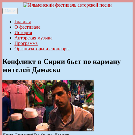
Перейти
к
Меню
Ильменский фестиваль авторской песни
содержимому
Главная
О фестивале
История
Авторская музыка
Программа
Организаторы и спонсоры
Конфликт в Сирии бьет по карману
жителей Дамаска