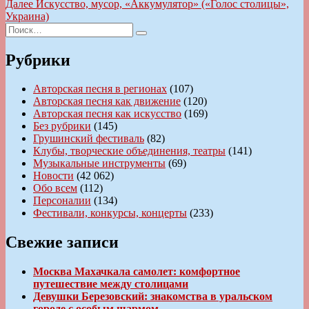
запись:
Следующая
Далее
Искусство, мусор, «Аккумулятор» («Голос столицы»,
по
запись:
Украина)
записям
Искать:
Поиск
Рубрики
Авторская песня в регионах
(107)
Авторская песня как движение
(120)
Авторская песня как искусство
(169)
Без рубрики
(145)
Грушинский фестиваль
(82)
Клубы, творческие объединения, театры
(141)
Музыкальные инструменты
(69)
Новости
(42 062)
Обо всем
(112)
Персоналии
(134)
Фестивали, конкурсы, концерты
(233)
Свежие записи
Москва Махачкала самолет: комфортное
путешествие между столицами
Девушки Березовский: знакомства в уральском
городе с особым шармом