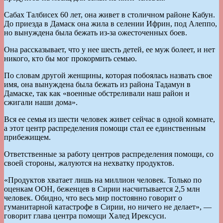
Сабах Талбисех 60 лет, она живет в столичном районе Кабун.
До приезда в Дамаск она жила в селении Ифрин, под Алеппо,
но вынуждена была бежать из-за ожесточенных боев.
Она рассказывает, что у нее шесть детей, ее муж болеет, и нет
никого, кто бы мог прокормить семью.
По словам другой женщины, которая побоялась назвать свое
имя, она вынуждена была бежать из района Тадамун в
Дамаске, так как «военные обстреливали наш район и
сжигали наши дома».
Вся ее семья из шести человек живет сейчас в одной комнате,
а этот центр распределения помощи стал ее единственным
прибежищем.
Ответственные за работу центров распределения помощи, со
своей стороны, жалуются на нехватку продуктов.
«Продуктов хватает лишь на миллион человек. Только по
оценкам ООН, беженцев в Сирии насчитывается 2,5 млн
человек. Обидно, что весь мир постоянно говорит о
гуманитарной катастрофе в Сирии, но ничего не делает», —
говорит глава центра помощи Халед Ирексуси.