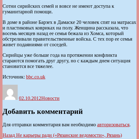
Сотни сирийских семей и вовсе не имеют доступа к
гуманитарной помощи.
В доме в районе Барзех в Дамаске 20 человек спят на матрасах
и пластиковых ковриках на полу. Женщина рассказала, что
восемь месяцев назад ее семья бежала из Хомса, который
обстреливали правительственные войска. С тех пор ее семья
живет подаяниями от соседей.
Сирийцы уже больше года на протяжении конфликта
стараются помогать друг другу, но с каждым днем ситуация
становится все тяжелее.
Источник:
bbc.co.uk
Автор
Опубликовано
Рубрики
02.10.2012
Новости
Добавить комментарий
Для отправки комментария вам необходимо
авторизоваться
.
Навигация
Предыдущая
Назад
Не карьеры ради («Рязанские ведомости», Рязань)