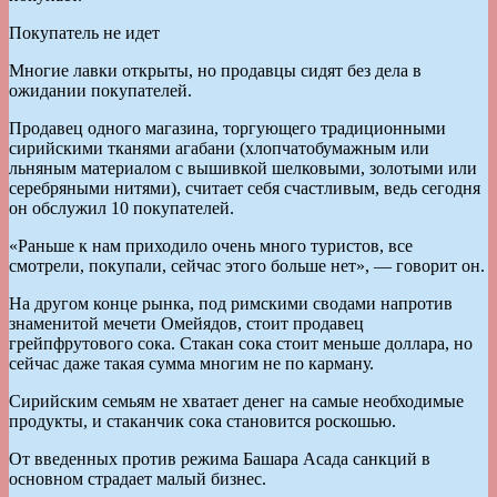
Покупатель не идет
Многие лавки открыты, но продавцы сидят без дела в
ожидании покупателей.
Продавец одного магазина, торгующего традиционными
сирийскими тканями агабани (хлопчатобумажным или
льняным материалом с вышивкой шелковыми, золотыми или
серебряными нитями), считает себя счастливым, ведь сегодня
он обслужил 10 покупателей.
«Раньше к нам приходило очень много туристов, все
смотрели, покупали, сейчас этого больше нет», — говорит он.
На другом конце рынка, под римскими сводами напротив
знаменитой мечети Омейядов, стоит продавец
грейпфрутового сока. Стакан сока стоит меньше доллара, но
сейчас даже такая сумма многим не по карману.
Сирийским семьям не хватает денег на самые необходимые
продукты, и стаканчик сока становится роскошью.
От введенных против режима Башара Асада санкций в
основном страдает малый бизнес.