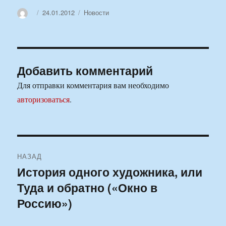
Автор
Опубликовано
Рубрики
24.01.2012
Новости
Добавить комментарий
Для отправки комментария вам необходимо
авторизоваться
.
Навигация
НАЗАД
по
История одного художника, или
Предыдущая
Туда и обратно («Окно в
запись:
записям
Россию»)