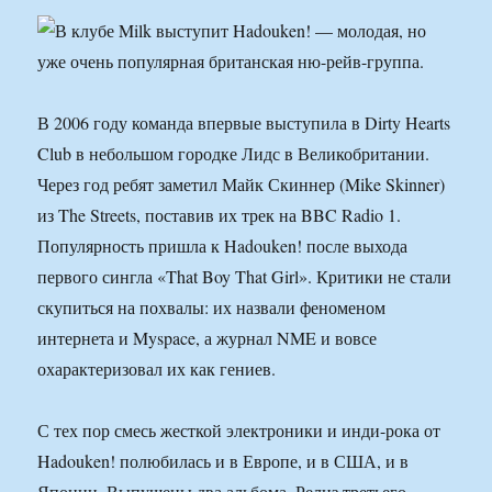
В 2006 году команда впервые выступила в Dirty Hearts
Club в небольшом городке Лидс в Великобритании.
Через год ребят заметил Майк Скиннер (Mike Skinner)
из The Streets, поставив их трек на BBC Radio 1.
Популярность пришла к Hadouken! после выхода
первого сингла «That Boy That Girl». Критики не стали
скупиться на похвалы: их назвали феноменом
интернета и Myspace, а журнал NME и вовсе
охарактеризовал их как гениев.
С тех пор смесь жесткой электроники и инди-рока от
Hadouken! полюбилась и в Европе, и в США, и в
Японии. Выпущены два альбома. Релиз третьего