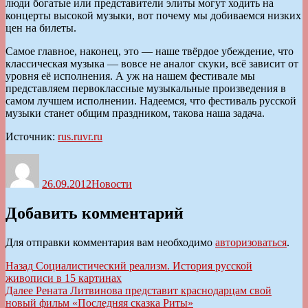
люди богатые или представители элиты могут ходить на
концерты высокой музыки, вот почему мы добиваемся низких
цен на билеты.
Самое главное, наконец, это — наше твёрдое убеждение, что
классическая музыка — вовсе не аналог скуки, всё зависит от
уровня её исполнения. А уж на нашем фестивале мы
представляем первоклассные музыкальные произведения в
самом лучшем исполнении. Надеемся, что фестиваль русской
музыки станет общим праздником, такова наша задача.
Источник:
rus.ruvr.ru
Автор
Опубликовано
Рубрики
26.09.2012
Новости
Добавить комментарий
Для отправки комментария вам необходимо
авторизоваться
.
Навигация
Предыдущая
Назад
Социалистический реализм. История русской
запись:
живописи в 15 картинах
по
Следующая
Далее
Рената Литвинова представит краснодарцам свой
записям
запись:
новый фильм «Последняя сказка Риты»