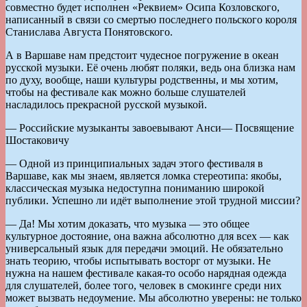
совместно будет исполнен «Реквием» Осипа Козловского,
написанный в связи со смертью последнего польского короля
Станислава Августа Понятовского.
А в Варшаве нам предстоит чудесное погружение в океан
русской музыки. Её очень любят поляки, ведь она близка нам
по духу, вообще, наши культуры родственны, и мы хотим,
чтобы на фестивале как можно больше слушателей
насладилось прекрасной русской музыкой.
— Российские музыканты завоевывают Анси— Посвящение
Шостаковичу
— Одной из принципиальных задач этого фестиваля в
Варшаве, как мы знаем, является ломка стереотипа: якобы,
классическая музыка недоступна пониманию широкой
публики. Успешно ли идёт выполнение этой трудной миссии?
— Да! Мы хотим доказать, что музыка — это общее
культурное достояние, она важна абсолютно для всех — как
универсальный язык для передачи эмоций. Не обязательно
знать теорию, чтобы испытывать восторг от музыки. Не
нужна на нашем фестивале какая-то особо нарядная одежда
для слушателей, более того, человек в смокинге среди них
может вызвать недоумение. Мы абсолютно уверены: не только