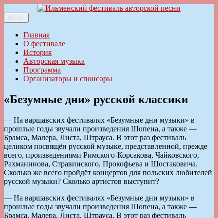
Перейти
к
Меню
Ильменский фестиваль авторской песни
содержимому
Главная
О фестивале
История
Авторская музыка
Программа
Организаторы и спонсоры
«Безумные дни» русской классики
— На варшавских фестивалях «Безумные дни музыки» в
прошлые годы звучали произведения Шопена, а также —
Брамса, Малера, Листа, Штрауса. В этот раз фестиваль
целиком посвящён русской музыке, представленной, прежде
всего, произведениями Римского-Корсакова, Чайковского,
Рахманинова, Стравинского, Прокофьева и Шостаковича.
Сколько же всего пройдёт концертов для польских любителей
русской музыки? Сколько артистов выступит?
— На варшавских фестивалях «Безумные дни музыки» в
прошлые годы звучали произведения Шопена, а также —
Брамса, Малера, Листа, Штрауса. В этот раз фестиваль