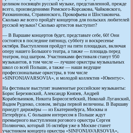
целиком посвящён русской музыке, представленной, прежде
всего, произведениями Римского-Корсакова, Чайковского,
Рахманинова, Стравинского, Прокофьева и Шостаковича.
Сколько же всего пройдёт концертов для польских любителей
русской музыки? Сколько артистов выступит?
— В Варшаве концертов будет, представьте себе, 60! Они
состоятся в последние пятницу, субботу и воскресенье
октября. Выступления пройдут на пяти площадках, включая
оперу нашего Большого театра, а также — площадь перед
театром, под шатром. Участниками фестиваля станут 950
музыкантов, в том числе — лучшие оркестры музыкальных
школ со всей Польши, а также — наши ведущие
профессиональные оркестры, в том числе
«SINFONIAVARSOVIA», и молодой коллектив «Ювентус».
На фестивале выступят знаменитые российские музыканты:
Борис Березовский, Александр Князев, Андрей
Корабельников, Никита Борисоглебский, Николай Луганский,
Вадим Руденко, словом, звёзды первой величины. В Варшаву
приедут дирижёры — из Екатеринбурга, Москвы и
Петербурга. С большим интересом в Польше ждут
премьерного выступления рогового оркестра Сергея
Поляничко, который 16 октября уже в Москве станет
участником концерта оркестра «SINFONIAVARSOVIA»,