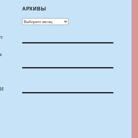
АРХИВЫ
Архивы
ет
я
 И