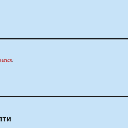
ваться
.
пти