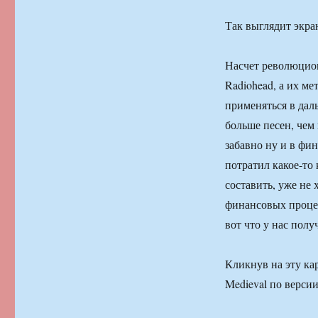
Так выглядит экра
Насчет революционн
Radiohead, а их ме
применяться в даль
больше песен, чем 
забавно ну и в фин
потратил какое-то
составить, уже не 
финансовых процед
вот что у нас полу
Кликнув на эту кар
Medieval по верси