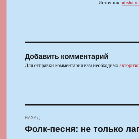
Источник:
afisha.ru
Добавить комментарий
Для отправки комментария вам необходимо
авторизо
Навигация
НАЗАД
по
Фолк-песня: не только ла
Предыдущая
запись:
записям