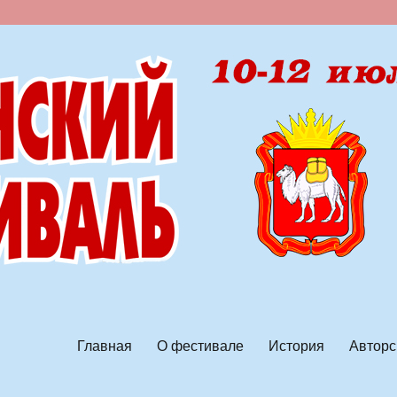
ской песни
Главная
О фестивале
История
Авторс