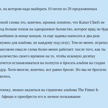
н, на котором надо выбирать 10 песен из 20 предложенных
ой схемы это, конечно, ирония; понятно, что Kaiser Chiefs не
тод больше похож на одноразовое баловство, которое вряд ли буд
нейшем (в конце концов, та еще задачка написать в два раза
нужно для альбома, не каждому под силу). Тем не менее, игратьс
ансовом смысле схема более-менее работает: после того, как ты
 количество своего времени на то, чтобы искомую десятку
хочется останавливаться на полпути и бросать альбом на стадии
ур. Хотя многие, конечно, все равно бросят. Но мы не бросили.
чилось.
тинку, можно оказаться на страничке альбома The Future Is
и Афиши и приобрести его в личное пользование