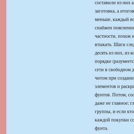
составили из них а
заготовка, а итог
меньше, каждый во
снабжен пояснения
частности, похож 
втыкать. Шаги сле
десять из них, из 
порядке (разумеется
сети в свободном 
читом при создани
элементов и раскр
фунтов. Потом, со
даже не главное; г
группы, и если кто
каждой покупки со
фунта.