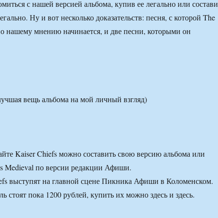
омиться с нашей версией альбома, купив ее легально или состав
легально. Ну и вот несколько доказательств: песня, с которой The
 по нашему мнению начинается, и две песни, которыми он
(лучшая вещь альбома на мой личный взгляд)
йте Kaiser Chiefs можно составить свою версию альбома или
 Is Medieval по версии редакции Афиши.
iefs выступят на главной сцене Пикника Афиши в Коломенском.
ь стоят пока 1200 рублей, купить их можно здесь и здесь.