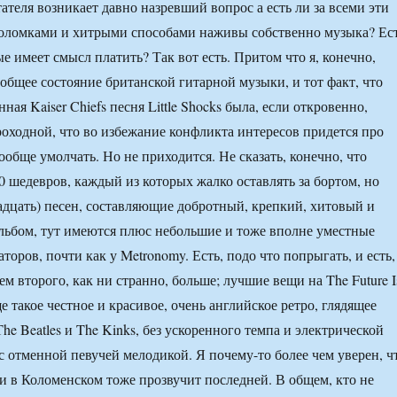
тателя возникает давно назревший вопрос а есть ли за всеми эти
оломками и хитрыми способами наживы собственно музыка? Ес
ые имеет смысл платить? Так вот есть. Притом что я, конечно,
 общее состояние британской гитарной музыки, и тот факт, что
ная Kaiser Chiefs песня Little Shocks была, если откровенно,
роходной, что во избежание конфликта интересов придется про
обще умолчать. Но не приходится. Не сказать, конечно, что
0 шедевров, каждый из которых жалко оставлять за бортом, но
енадцать) песен, составляющие добротный, крепкий, хитовый и
льбом, тут имеются плюс небольшие и тоже вполне уместные
торов, почти как у Metronomy. Есть, подо что попрыгать, и есть,
м второго, как ни странно, больше; лучшие вещи на The Future I
е такое честное и красивое, очень английское ретро, глядящее
The Beatles и The Kinks, без ускоренного темпа и электрической
 с отменной певучей мелодикой. Я почему-то более чем уверен, ч
g и в Коломенском тоже прозвучит последней. В общем, кто не