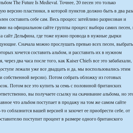
льбом The Future Is Medieval. Точнее, 20 песен это только
овую версию пластинки, в которой пунктов должно быть в два раз
лен составить себе сам. Весь процесс затейливо разрисован и
ми на официальном сайте группы процесс выбора самих песен, 
на сайт Дельфина, где тоже нужно провода в нужные дырки
дующие. Сначала можно прослушать превью всех песен, выбрать
которых хочется составить альбом, и расставить их в нужном
, через два часа после того, как Kaiser Chiefs все это забабахали,
доступе лежали уже все двадцать и да, мы воспользовались этим
и собственной версии). Потом собрать обложку из готовых
асок. Потом все это купить за семь с половиной британских
ответственно, вы получаете ссылку на скачивание альбома, но эт
лавное что альбом поступает в продажу на том же самом сайте
-то соблазнится вашей версией и захочет ее приобрести себе, от
ставителю поступит процент в размере одного британского