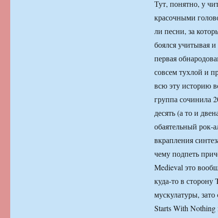
Тут, понятно, у чи
красочными голов
ли песни, за котор
боялся учитывая и
первая обнародован
совсем тухлой и п
всю эту историю во
группа сочинила 2
десять (а то и дв
обаятельный рок-а
вкрапления синтеза
чему подпеть приче
Medieval это вообщ
куда-то в сторону 
мускулатуры, зато
Starts With Nothin