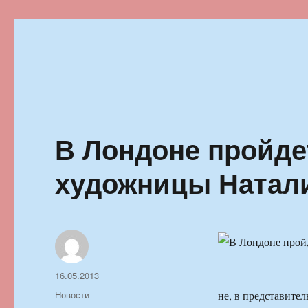
Ильменский фестиваль автор
В Лондоне пройде
художницы Натал
Автор
Опубликовано
16.05.2013
Рубрики
Новости
не, в представител