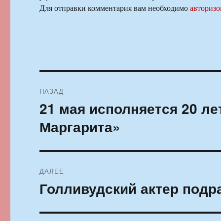
Для отправки комментария вам необходимо
авторизо
Навигация
НАЗАД
по
21 мая исполняется 20 ле
Предыдущая
запись:
записям
Маргарита»
ДАЛЕЕ
Голливудский актер подр
Следующая
запись: