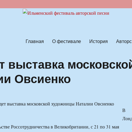
ской песни
Главная
О фестивале
История
Авторс
т выставка московско
ии Овсиенко
В
Лон
ьстве Россотрудничества в Великобритании, с 21 по 31 мая