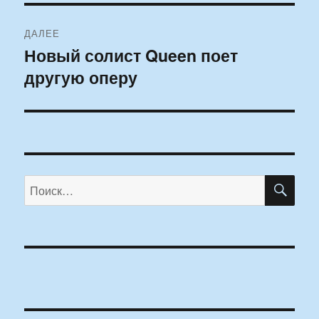
ДАЛЕЕ
Новый солист Queen поет
Следующая
другую оперу
запись:
ПО
Искать: