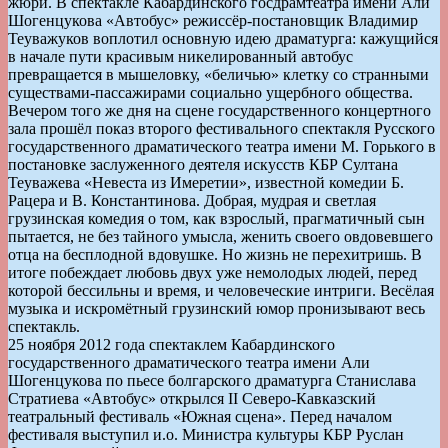
жюри. В спектакле Кабардинского госдрамтеатра имени Али
Шогенцукова «Автобус» режиссёр-постановщик Владимир
Теуважуков воплотил основную идею драматурга: кажущийся
в начале пути красивым никелированный автобус
превращается в мышеловку, «беличью» клетку со странными
существами-пассажирами социально ущербного общества.
Вечером того же дня на сцене государственного концертного
зала прошёл показ второго фестивального спектакля Русского
государственного драматического театра имени М. Горького в
постановке заслуженного деятеля искусств КБР Султана
Теуважева «Невеста из Имеретии», известной комедии Б.
Рацера и В. Константинова. Добрая, мудрая и светлая
грузинская комедия о том, как взрослый, прагматичный сын
пытается, не без тайного умысла, женить своего овдовевшего
отца на бесплодной вдовушке. Но жизнь не перехитришь. В
итоге побеждает любовь двух уже немолодых людей, перед
которой бессильны и время, и человеческие интриги. Весёлая
музыка и искромётный грузинский юмор пронизывают весь
спектакль.
25 ноября 2012 года спектаклем Кабардинского
государственного драматического театра имени Али
Шогенцукова по пьесе болгарского драматурга Станислава
Стратиева «Автобус» открылся II Северо-Кавказский
театральный фестиваль «Южная сцена». Перед началом
фестиваля выступил и.о. Министра культуры КБР Руслан