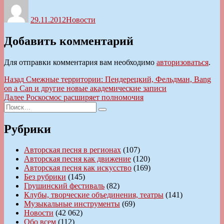
Автор
Опубликовано
Рубрики
29.11.2012
Новости
Добавить комментарий
Для отправки комментария вам необходимо
авторизоваться
.
Навигация
Предыдущая
Назад
Смежные территории: Пендерецкий, Фельдман, Bang
запись:
on a Can и другие новые академические записи
по
Следующая
Далее
Роскосмос расширяет полномочия
записям
Искать:
запись:
Поиск
Рубрики
Авторская песня в регионах
(107)
Авторская песня как движение
(120)
Авторская песня как искусство
(169)
Без рубрики
(145)
Грушинский фестиваль
(82)
Клубы, творческие объединения, театры
(141)
Музыкальные инструменты
(69)
Новости
(42 062)
Обо всем
(112)