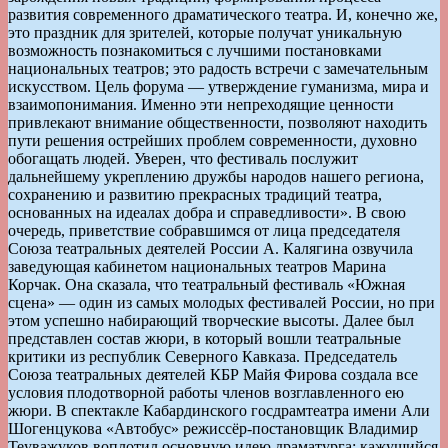
развития современного драматического театра. И, конечно же,
это праздник для зрителей, которые получат уникальную
возможность познакомиться с лучшими постановками
национальных театров; это радость встречи с замечательным
искусством. Цель форума — утверждение гуманизма, мира и
взаимопонимания. Именно эти непреходящие ценности
привлекают внимание общественности, позволяют находить
пути решения острейших проблем современности, духовно
обогащать людей. Уверен, что фестиваль послужит
дальнейшему укреплению дружбы народов нашего региона,
сохранению и развитию прекрасных традиций театра,
основанных на идеалах добра и справедливости». В свою
очередь, приветствие собравшимся от лица председателя
Союза театральных деятелей России А. Калягина озвучила
заведующая кабинетом национальных театров Марина
Корчак. Она сказала, что театральный фестиваль «Южная
сцена» — один из самых молодых фестивалей России, но при
этом успешно набирающий творческие высоты. Далее был
представлен состав жюри, в который вошли театральные
критики из республик Северного Кавказа. Председатель
Союза театральных деятелей КБР Майя Фирова создала все
условия плодотворной работы членов возглавленного ею
жюри. В спектакле Кабардинского госдрамтеатра имени Али
Шогенцукова «Автобус» режиссёр-постановщик Владимир
Теуважуков воплотил основную идею драматурга: кажущийся