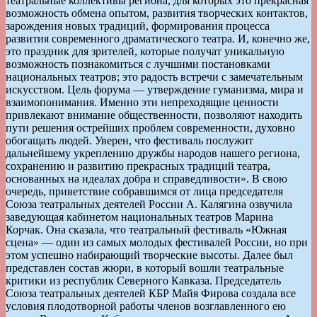
театральные коллективы региона, для которых это прекрасная
возможность обмена опытом, развития творческих контактов,
зарождения новых традиций, формирования процесса
развития современного драматического театра. И, конечно же,
это праздник для зрителей, которые получат уникальную
возможность познакомиться с лучшими постановками
национальных театров; это радость встречи с замечательным
искусством. Цель форума — утверждение гуманизма, мира и
взаимопонимания. Именно эти непреходящие ценности
привлекают внимание общественности, позволяют находить
пути решения острейших проблем современности, духовно
обогащать людей. Уверен, что фестиваль послужит
дальнейшему укреплению дружбы народов нашего региона,
сохранению и развитию прекрасных традиций театра,
основанных на идеалах добра и справедливости». В свою
очередь, приветствие собравшимся от лица председателя
Союза театральных деятелей России А. Калягина озвучила
заведующая кабинетом национальных театров Марина
Корчак. Она сказала, что театральный фестиваль «Южная
сцена» — один из самых молодых фестивалей России, но при
этом успешно набирающий творческие высоты. Далее был
представлен состав жюри, в который вошли театральные
критики из республик Северного Кавказа. Председатель
Союза театральных деятелей КБР Майя Фирова создала все
условия плодотворной работы членов возглавленного ею