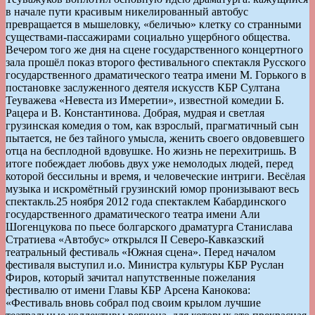
в начале пути красивым никелированный автобус
превращается в мышеловку, «беличью» клетку со странными
существами-пассажирами социально ущербного общества.
Вечером того же дня на сцене государственного концертного
зала прошёл показ второго фестивального спектакля Русского
государственного драматического театра имени М. Горького в
постановке заслуженного деятеля искусств КБР Султана
Теуважева «Невеста из Имеретии», известной комедии Б.
Рацера и В. Константинова. Добрая, мудрая и светлая
грузинская комедия о том, как взрослый, прагматичный сын
пытается, не без тайного умысла, женить своего овдовевшего
отца на бесплодной вдовушке. Но жизнь не перехитришь. В
итоге побеждает любовь двух уже немолодых людей, перед
которой бессильны и время, и человеческие интриги. Весёлая
музыка и искромётный грузинский юмор пронизывают весь
спектакль.
25 ноября 2012 года спектаклем Кабардинского
государственного драматического театра имени Али
Шогенцукова по пьесе болгарского драматурга Станислава
Стратиева «Автобус» открылся II Северо-Кавказский
театральный фестиваль «Южная сцена». Перед началом
фестиваля выступил и.о. Министра культуры КБР Руслан
Фиров, который зачитал напутственные пожелания
фестивалю от имени Главы КБР Арсена Канокова:
«Фестиваль вновь собрал под своим крылом лучшие