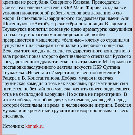
критики из республик Северного Кавказа. Председатель
Союза театральных деятелей КБР Майя Фирова создала все
условия плодотворной работы членов возглавленного ею
жюри. В спектакле Кабардинского госдрамтеатра имени Али
Шогенцукова «Автобус» режиссёр-постановщик Владимир
Теуважуков воплотил основную идею драматурга: кажущийся
в начале пути красивым никелированный автобус
превращается в мышеловку, «беличью» клетку со странными
существами-пассажирами социально ущербного общества.
Вечером того же дня на сцене государственного концертного
зала прошёл показ второго фестивального спектакля Русского
государственного драматического театра имени М. Горького в
постановке заслуженного деятеля искусств КБР Султана
Теуважева «Невеста из Имеретии», известной комедии Б.
Рацера и В. Константинова. Добрая, мудрая и светлая
грузинская комедия о том, как взрослый, прагматичный сын
пытается, не без тайного умысла, женить своего овдовевшего
отца на бесплодной вдовушке. Но жизнь не перехитришь. В
итоге побеждает любовь двух уже немолодых людей, перед
которой бессильны и время, и человеческие интриги. Весёлая
музыка и искромётный грузинский юмор пронизывают весь
спектакль.
Источник:
kbr.mk.ru