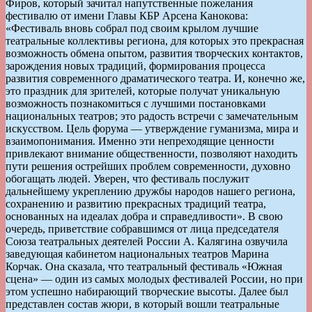
Фиров, который зачитал напутственные пожелания
фестивалю от имени Главы КБР Арсена Канокова:
«Фестиваль вновь собрал под своим крылом лучшие
театральные коллективы региона, для которых это прекрасная
возможность обмена опытом, развития творческих контактов,
зарождения новых традиций, формирования процесса
развития современного драматического театра. И, конечно же,
это праздник для зрителей, которые получат уникальную
возможность познакомиться с лучшими постановками
национальных театров; это радость встречи с замечательным
искусством. Цель форума — утверждение гуманизма, мира и
взаимопонимания. Именно эти непреходящие ценности
привлекают внимание общественности, позволяют находить
пути решения острейших проблем современности, духовно
обогащать людей. Уверен, что фестиваль послужит
дальнейшему укреплению дружбы народов нашего региона,
сохранению и развитию прекрасных традиций театра,
основанных на идеалах добра и справедливости». В свою
очередь, приветствие собравшимся от лица председателя
Союза театральных деятелей России А. Калягина озвучила
заведующая кабинетом национальных театров Марина
Корчак. Она сказала, что театральный фестиваль «Южная
сцена» — один из самых молодых фестивалей России, но при
этом успешно набирающий творческие высоты. Далее был
представлен состав жюри, в который вошли театральные