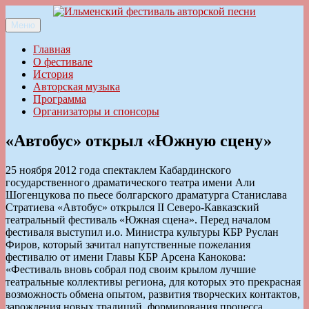
Перейти
к
Меню
Ильменский фестиваль авторской песни
содержимому
Главная
О фестивале
История
Авторская музыка
Программа
Организаторы и спонсоры
«Автобус» открыл «Южную сцену»
25 ноября 2012 года спектаклем Кабардинского
государственного драматического театра имени Али
Шогенцукова по пьесе болгарского драматурга Станислава
Стратиева «Автобус» открылся II Северо-Кавказский
театральный фестиваль «Южная сцена». Перед началом
фестиваля выступил и.о. Министра культуры КБР Руслан
Фиров, который зачитал напутственные пожелания
фестивалю от имени Главы КБР Арсена Канокова:
«Фестиваль вновь собрал под своим крылом лучшие
театральные коллективы региона, для которых это прекрасная
возможность обмена опытом, развития творческих контактов,
зарождения новых традиций, формирования процесса