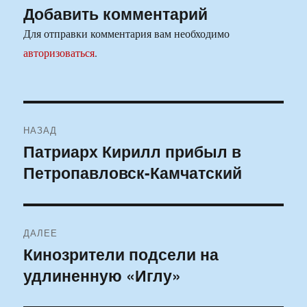
Добавить комментарий
Для отправки комментария вам необходимо
авторизоваться
.
Навигация
НАЗАД
по
Патриарх Кирилл прибыл в
Предыдущая
Петропавловск-Камчатский
запись:
записям
ДАЛЕЕ
Кинозрители подсели на
Следующая
удлиненную «Иглу»
запись: