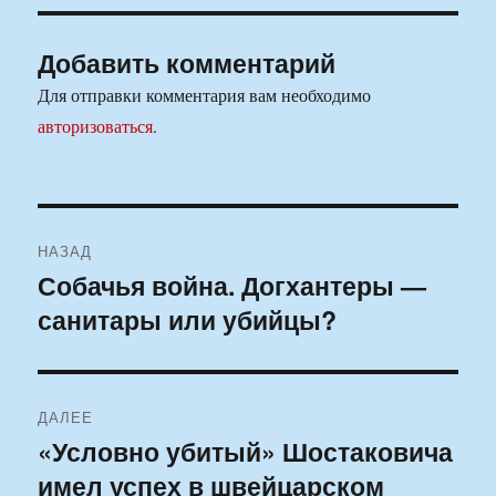
Добавить комментарий
Для отправки комментария вам необходимо
авторизоваться
.
Навигация
НАЗАД
по
Собачья война. Догхантеры —
Предыдущая
санитары или убийцы?
запись:
записям
ДАЛЕЕ
«Условно убитый» Шостаковича
Следующая
имел успех в швейцарском
запись: