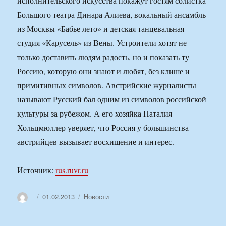
исполнительского искусства покажут гостям солистка
Большого театра Динара Алиева, вокальный ансамбль
из Москвы «Бабье лето» и детская танцевальная
студия «Карусель» из Вены. Устроители хотят не
только доставить людям радость, но и показать ту
Россию, которую они знают и любят, без клише и
примитивных символов. Австрийские журналисты
называют Русский бал одним из символов российской
культуры за рубежом. А его хозяйка Наталия
Хольцмюллер уверяет, что Россия у большинства
австрийцев вызывает восхищение и интерес.
Источник:
rus.ruvr.ru
Автор
Опубликовано
Рубрики
01.02.2013
Новости