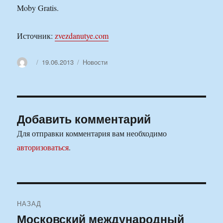
Moby Gratis.
Источник:
zvezdanutye.com
Автор
Опубликовано
Рубрики
19.06.2013
Новости
Добавить комментарий
Для отправки комментария вам необходимо
авторизоваться
.
Навигация
НАЗАД
по
Московский международный
Предыдущая