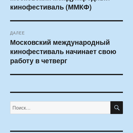
кинофестиваль (ММКФ)
запись:
записям
ДАЛЕЕ
Московский международный
Следующая
кинофестиваль начинает свою
запись:
работу в четверг
ПО
Искать: