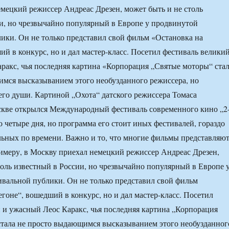
мецкий режиссер Андреас Дрезен, может быть и не столь
и, но чрезвычайно популярный в Европе у продвинутой
ики. Он не только представил свой фильм «Остановка на
ий в конкурс, но и дал мастер-класс. Посетил фестиваль велики
ракс, чья последняя картина «Корпорация „Святые моторы“ ста
мся высказыванием этого необузданного режиссера, но
его души. Картиной „Охота“ датского режиссера Томаса
скве открылся Международный фестиваль современного кино „2
го четыре дня, но программа его стоит иных фестивалей, гораздо
ьных по времени. Важно и то, что многие фильмы представляю
римеру, в Москву приехал немецкий режиссер Андреас Дрезен,
толь известный в России, но чрезвычайно популярный в Европе 
вальной публики. Он не только представил свой фильм
егоне“, вошедший в конкурс, но и дал мастер-класс. Посетил
 и ужасный Леос Каракс, чья последняя картина „Корпорация
тала не просто выдающимся высказыванием этого необузданног