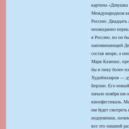
картина «Девушка 
Международном кин
Россию. Двадцать 
неожиданно перекл
в Россию, но он б
напоминающий Депа
состав жюри, а он
Марк Казинис, пре
бы в пику более и
Худойназаров — ду
Берлин. Его новый
начале ноября им
кинофестиваль. Мы
им будет смотреть
недоумении, почем
все это лишний ра