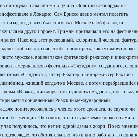
из ниоткуда» этим летом получила «Золотого леопарда» на
офестивале в Локарно. Сам Бриссо давно мечтал посетить
лет назад он должен был снимать в Москве свой фильм, но
ючился на другой проект. Трижды приглашали его на фестивал
ыл занят. Наконец, этот роскошный, колоритный человек, фактур
рдье, добрался до нас, чтобы посмотреть, как тут живут люди.
о чисто мужское, вошли также британский режиссер и кинокрит
зидент американского фестиваля «Слэмдэнс», созданного, словн
звестному «Сандэнсу», Питер Бакстер и кинорежиссер Бахтияр
шанбинец, живший когда-то в Москве, а потом перебравшийся 
 фильм «В ожидании моря» пока увидеть не удастся, поскольку 
 открывается обновленный Римский международный
 даже поинтересовались у членов этого ареопага, не скучно ли
 кино без женщин. Оказалось, что эти уважаемые люди и сами в
у так получилось, что нет ни одной дамы в жюри. По их мнению
з подтверждает то обстоятельство, что в кино работают в основн