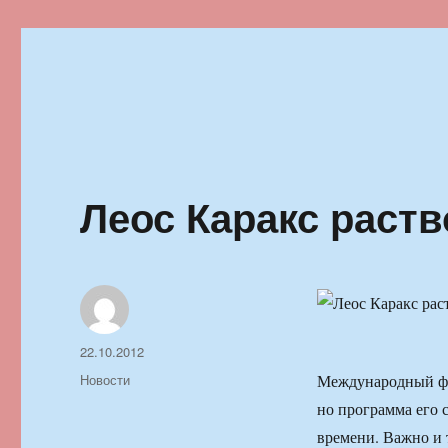
Ильменский фестиваль автор
Леос Каракс раст
Автор
Опубликовано
22.10.2012
Рубрики
Новости
Международный фес
но программа его 
времени. Важно и 