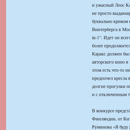
и ужасный Леос Ка
не просто выдающи
буквально криком 
Винтерберга в Мо
in-1“. Идет он все
более продолжител
Каракс должен был
авторского кино в 
этом есть что-то 
предпочел кресла 
долгие прогулки п
и с отключенным 
В конкурсе предст
Финляндии, от Кит
Руминова «Я буду 