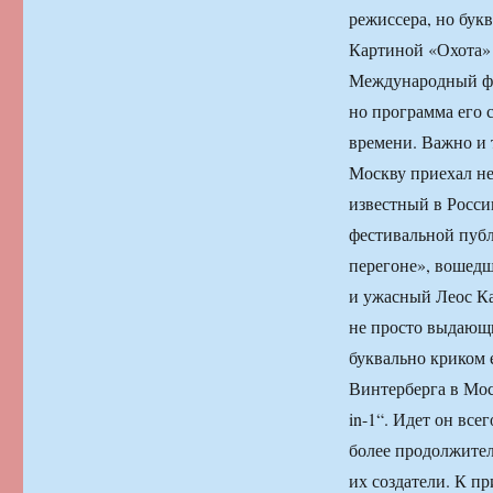
режиссера, но бук
Картиной «Охота» 
Международный фес
но программа его 
времени. Важно и 
Москву приехал не
известный в Росси
фестивальной публ
перегоне», вошедш
и ужасный Леос Ка
не просто выдающи
буквально криком 
Винтерберга в Мо
in-1“. Идет он все
более продолжител
их создатели. К п