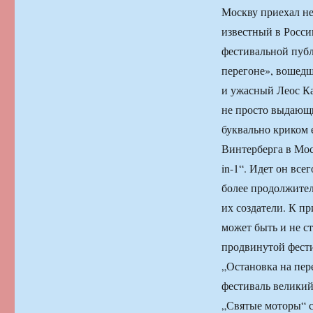
Москву приехал не
известный в Росси
фестивальной публ
перегоне», вошедш
и ужасный Леос Ка
не просто выдающи
буквально криком 
Винтерберга в Мо
in-1“. Идет он все
более продолжител
их создатели. К п
может быть и не с
продвинутой фести
„Остановка на пер
фестиваль великий
„Святые моторы“ с