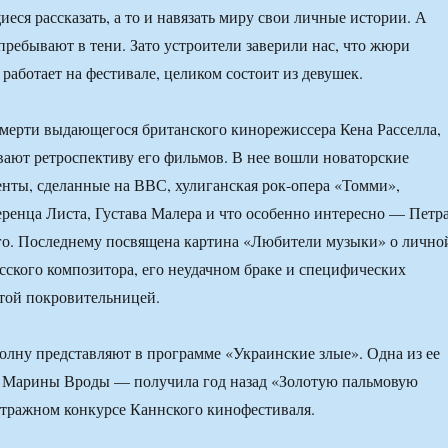
ся рассказать, а то и навязать миру свои личные истории. А
ребывают в тени. Зато устроители заверили нас, что жюри
 работает на фестивале, целиком состоит из девушек.
смерти выдающегося британского кинорежиссера Кена Расселла,
ывают ретроспективу его фильмов. В нее вошли новаторские
нты, сделанные на ВВС, хулиганская рок-опера «Томми»,
енца Листа, Густава Малера и что особенно интересно — Петр
го. Последнему посвящена картина «Любители музыки» о лично
сского композитора, его неудачном браке и специфических
той покровительницей.
лну представляют в программе «Украинские злые». Одна из ее
 Марины Вроды — получила год назад «Золотую пальмовую
етражном конкурсе Каннского кинофестиваля.