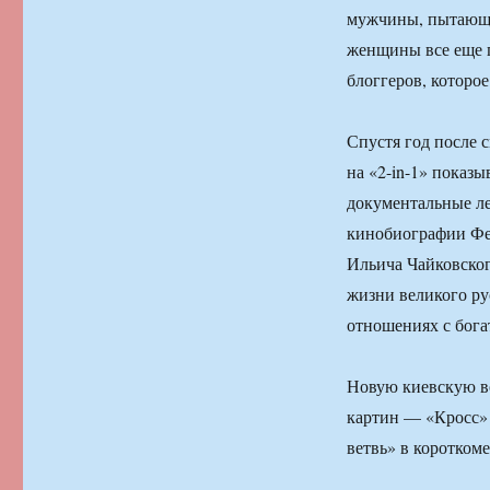
мужчины, пытающие
женщины все еще п
блоггеров, которое
Спустя год после 
на «2-in-1» показ
документальные ле
кинобиографии Фер
Ильича Чайковско
жизни великого ру
отношениях с бога
Новую киевскую во
картин — «Кросс»
ветвь» в коротком