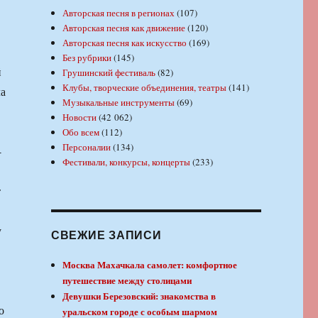
Авторская песня в регионах
(107)
Авторская песня как движение
(120)
Авторская песня как искусство
(169)
Без рубрики
(145)
й
Грушинский фестиваль
(82)
Клубы, творческие объединения, театры
(141)
ла
Музыкальные инструменты
(69)
Новости
(42 062)
Обо всем
(112)
Персоналии
(134)
-
Фестивали, конкурсы, концерты
(233)
т
у
СВЕЖИЕ ЗАПИСИ
Москва Махачкала самолет: комфортное
путешествие между столицами
Девушки Березовский: знакомства в
о
уральском городе с особым шармом