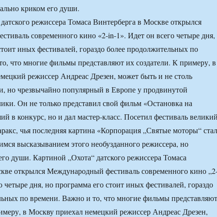
вально криком его души.
датского режиссера Томаса Винтерберга в Москве открылся
тиваль современного кино «2-in-1». Идет он всего четыре дня,
стоит иных фестивалей, гораздо более продолжительных по
то, что многие фильмы представляют их создатели. К примеру, в
мецкий режиссер Андреас Дрезен, может быть и не столь
и, но чрезвычайно популярный в Европе у продвинутой
ики. Он не только представил свой фильм «Остановка на
ий в конкурс, но и дал мастер-класс. Посетил фестиваль велики
ракс, чья последняя картина «Корпорация „Святые моторы“ ста
мся высказыванием этого необузданного режиссера, но
его души. Картиной „Охота“ датского режиссера Томаса
скве открылся Международный фестиваль современного кино „2
го четыре дня, но программа его стоит иных фестивалей, гораздо
ьных по времени. Важно и то, что многие фильмы представляю
римеру, в Москву приехал немецкий режиссер Андреас Дрезен,