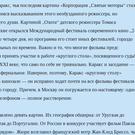
ракс, чья последняя картина «Корпорация „Святые моторы“ ста
мся высказыванием этого необузданного режиссера, но
его души. Картиной „Охота“ датского режиссера Томаса
скве открылся Международный фестиваль современного кино „2
го четыре дня, но программа его стоит иных фестивалей, гораздо
ьных по времени. Важно и то, что многие фильмы предс
 принять участие в работе «круглого стола», посвященного судь
XXI веке, что само по себе не тривиально. Каракс и заседание —
инфернальное. Наверное, поэтому, Каракс «круглому столу»
в кинозале — он исправно ходит почти на все фильмы фестиваля
о городу. Причем, в Москву он погружается по-настоящему: оди
телефоном — полное расстворение.
авлено девять картин. Их география обширна: от Уругвая до
ая до Португалии. От России в конкурсе участвует фильм Павла
рядом». Жюри возглавил французский мэтр Жан-Клод Бриссо, ч