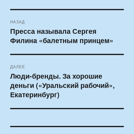
Навигация
НАЗАД
по
Пресса называла Сергея
Предыдущая
Филина «балетным принцем»
запись:
записям
ДАЛЕЕ
Люди-бренды. За хорошие
Следующая
деньги («Уральский рабочий»,
запись:
Екатеринбург)