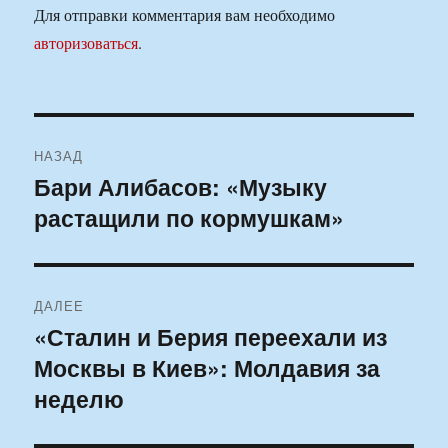
Для отправки комментария вам необходимо
авторизоваться
.
Навигация
НАЗАД
по
Бари Алибасов: «Музыку
Предыдущая
растащили по кормушкам»
запись:
записям
ДАЛЕЕ
«Сталин и Берия переехали из
Следующая
Москвы в Киев»: Молдавия за
запись:
неделю