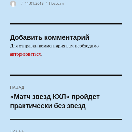
Автор
Опубликовано
Рубрики
11.01.2013
Новости
Добавить комментарий
Для отправки комментария вам необходимо
авторизоваться
.
Навигация
НАЗАД
по
«Матч звезд КХЛ» пройдет
Предыдущая
практически без звезд
запись:
записям
ДАЛЕЕ