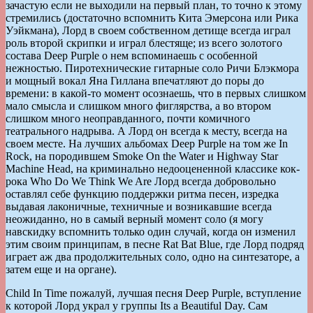
зачастую если не выходили на первый план, то точно к этому
стремились (достаточно вспомнить Кита Эмерсона или Рика
Уэйкмана), Лорд в своем собственном детище всегда играл
роль второй скрипки и играл блестяще; из всего золотого
состава Deep Purple о нем вспоминаешь с особенной
нежностью. Пиротехнические гитарные соло Ричи Блэкмора
и мощный вокал Яна Гиллана впечатляют до поры до
времени: в какой-то момент осознаешь, что в первых слишком
мало смысла и слишком много фиглярства, а во втором
слишком много неоправданного, почти комичного
театрального надрыва. А Лорд он всегда к месту, всегда на
своем месте. На лучших альбомах Deep Purple на том же In
Rock, на породившем Smoke On the Water и Highway Star
Machine Head, на криминально недооцененной классике кок-
рока Who Do We Think We Are Лорд всегда добровольно
оставлял себе функцию поддержки ритма песен, изредка
выдавая лаконичные, техничные и возникавшие всегда
неожиданно, но в самый верный момент соло (я могу
навскидку вспомнить только один случай, когда он изменил
этим своим принципам, в песне Rat Bat Blue, где Лорд подряд
играет аж два продолжительных соло, одно на синтезаторе, а
затем еще и на органе).
Child In Time пожалуй, лучшая песня Deep Purple, вступление
к которой Лорд украл у группы Its a Beautiful Day. Сам