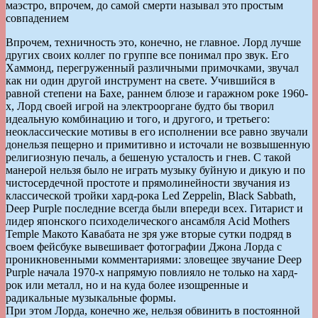
маэстро, впрочем, до самой смерти называл это простым
совпадением
Впрочем, техничность это, конечно, не главное. Лорд лучше
других своих коллег по группе все понимал про звук. Его
Хаммонд, перегруженный различными примочками, звучал
как ни один другой инструмент на свете. Учившийся в
равной степени на Бахе, раннем блюзе и гаражном роке 1960-
х, Лорд своей игрой на электрооргане будто бы творил
идеальную комбинацию и того, и другого, и третьего:
неоклассические мотивы в его исполнении все равно звучали
донельзя пещерно и примитивно и источали не возвышенную
религиозную печаль, а бешеную усталость и гнев. С такой
манерой нельзя было не играть музыку буйную и дикую и по
чистосердечной простоте и прямолинейности звучания из
классической тройки хард-рока Led Zeppelin, Black Sabbath,
Deep Purple последние всегда были впереди всех. Гитарист и
лидер японского психоделического ансамбля Acid Mothers
Temple Макото Кавабата не зря уже вторые сутки подряд в
своем фейсбуке вывешивает фотографии Джона Лорда с
проникновенными комментариями: зловещее звучание Deep
Purple начала 1970-х напрямую повлияло не только на хард-
рок или металл, но и на куда более изощренные и
радикальные музыкальные формы.
При этом Лорда, конечно же, нельзя обвинить в постоянной