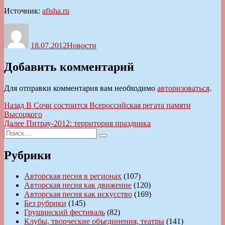
Источник:
afisha.ru
Автор
Опубликовано
Рубрики
18.07.2012
Новости
Добавить комментарий
Для отправки комментария вам необходимо
авторизоваться
.
Навигация
Предыдущая
Назад
В Сочи состоится Всероссийская регата памяти
запись:
Высоцкого
по
Следующая
Далее
Питрау-2012: территория праздника
записям
Искать:
запись:
Поиск
Рубрики
Авторская песня в регионах
(107)
Авторская песня как движение
(120)
Авторская песня как искусство
(169)
Без рубрики
(145)
Грушинский фестиваль
(82)
Клубы, творческие объединения, театры
(141)