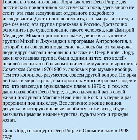
Говорить о том, что значит Лорд как член Deep Purple для
российских поклонников классического рока, здесь много не
стоит: эта тема заслуживает отдельного подробного
исследования. Достаточно вспомнить, сколько раз и с ним, и
уже без него, эта группа приезжала в Россию. Достаточно
вспомнить про существование такого человека, как Дмитрий
Медведев. Можно припомнить даже давнее выступление
группы Михей и Джуманджи в программе Антропология, в
которой они совершенно далекие, казалось бы, от хард-рока
люди вдруг сыграли небольшой пассаж из Deep Purple. Лорд,
как и его главная группа, были одними из тех, кто волей-
неволей воспитал в большом количестве мужчин, выросших в
Советском Союзе 19701980-х, любовь к рок-музыке вообще.
Чем это кончилось разумеется, совсем другой вопрос. Но вряд
ли была в мире страна, в которой так много взрослых людей и
тех, кто навсегда в музыкальном плане в 1970-х, и тех, кто
давно разлюбил Deep Purple, в двухтысячный раз в своей
жизни послушали Machine Head или In Rock и в первый раз
проронили под них слезу. Все логично: в конце концов,
девушка, в которую впервые влюбился, тоже всегда будет
вызывать щемяще-нежные чувства, будь ты хоть и трижды
женат.
Соло Лорда с концерта Deep Purple в Олимпийском в 1998
году