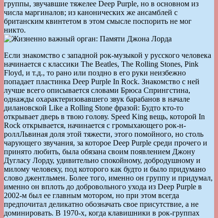
группы, звучавшие тяжелее Deep Purple, но в основном из
числа маргиналов; из канонических же ансамблей с
британским квинтетом в этом смысле поспорить не мог
никто.
Если знакомство с западной рок-музыкой у русского человека
начинается с классики The Beatles, The Rolling Stones, Pink
Floyd, и т.д., то рано или поздно в его руки неизбежно
попадает пластинка Deep Purple In Rock. Знакомство с ней
лучше всего описывается словами Брюса Спрингстина,
однажды охарактеризовавшего звук барабанов в начале
дилановской Like a Rolling Stone фразой: Будто кто-то
открывает дверь в твою голову. Speed King вещь, которой In
Rock открывается, начинается с громыхающего рок-н-
роллЛьвиная доля этой тяжести, этого помойного, но столь
чарующего звучания, за которое Deep Purple среди прочего и
принято любить, была обязана своим появлением Джону
Дугласу Лорду, удивительно спокойному, добродушному и
милому человеку, под которого как будто и было придумано
слово джентльмен. Более того, именно он группу и придумал,
именно он вплоть до добровольного ухода из Deep Purple в
2002-м был ее главным мотором, но при этом всегда
предпочитал деликатно обозначать свое присутствие, а не
доминировать. В 1970-х, когда клавишники в рок-группах