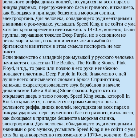
ролльного риффа, диких воплей, несущихся на всех парах в
никуда ударных, перегруженного баса и грязного, визжащего,
как бьющаяся в припадке бешенства морская свинка,
электрооргана. Для человека, обладающего рудиментарными
знаниями о рок-музыке, услышать Speed King и не сойти с ума
хотя бы кратковременно невозможно: в 1970-м, конечно, были
группы, звучавшие тяжелее Deep Purple, но в основном из
числа маргиналов; из канонических же ансамблей с
британским квинтетом в этом смысле поспорить не мог
никто.
Если знакомство с западной рок-музыкой у русского человека
начинается с классики The Beatles, The Rolling Stones, Pink
Floyd, и т.д., то рано или поздно в его руки неизбежно
попадает пластинка Deep Purple In Rock. Знакомство с ней
лучше всего описывается словами Брюса Спрингстина,
однажды охарактеризовавшего звук барабанов в начале
дилановской Like a Rolling Stone фразой: Будто кто-то
открывает дверь в твою голову. Speed King вещь, которой In
Rock открывается, начинается с громыхающего рок-н-
ролльного риффа, диких воплей, несущихся на всех парах в
никуда ударных, перегруженного баса и грязного, визжащего,
как бьющаяся в припадке бешенства морская свинка,
электрооргана. Для человека, обладающего рудиментарными
знаниями о рок-музыке, услышать Speed King и не сойти с ума
хотя бы кратковременно невозможно: в 1970-м, конечно, были