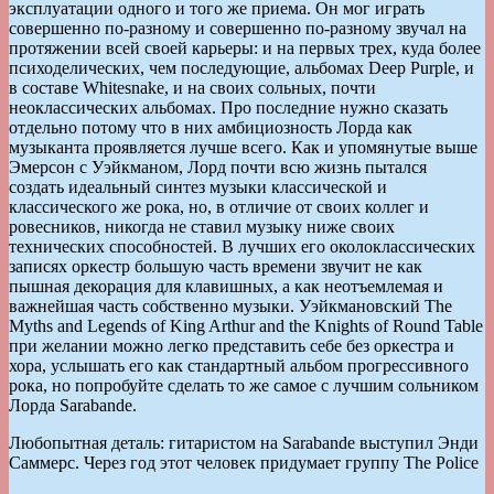
эксплуатации одного и того же приема. Он мог играть
совершенно по-разному и совершенно по-разному звучал на
протяжении всей своей карьеры: и на первых трех, куда более
психоделических, чем последующие, альбомах Deep Purple, и
в составе Whitesnake, и на своих сольных, почти
неоклассических альбомах. Про последние нужно сказать
отдельно потому что в них амбициозность Лорда как
музыканта проявляется лучше всего. Как и упомянутые выше
Эмерсон с Уэйкманом, Лорд почти всю жизнь пытался
создать идеальный синтез музыки классической и
классического же рока, но, в отличие от своих коллег и
ровесников, никогда не ставил музыку ниже своих
технических способностей. В лучших его околоклассических
записях оркестр большую часть времени звучит не как
пышная декорация для клавишных, а как неотъемлемая и
важнейшая часть собственно музыки. Уэйкмановский The
Myths and Legends of King Arthur and the Knights of Round Table
при желании можно легко представить себе без оркестра и
хора, услышать его как стандартный альбом прогрессивного
рока, но попробуйте сделать то же самое с лучшим сольником
Лорда Sarabande.
Любопытная деталь: гитаристом на Sarabande выступил Энди
Саммерс. Через год этот человек придумает группу The Police