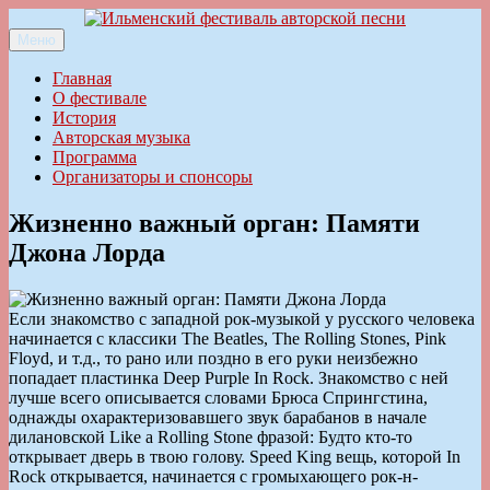
Перейти
к
Меню
Ильменский фестиваль авторской песни
содержимому
Главная
О фестивале
История
Авторская музыка
Программа
Организаторы и спонсоры
Жизненно важный орган: Памяти
Джона Лорда
Если знакомство с западной рок-музыкой у русского человека
начинается с классики The Beatles, The Rolling Stones, Pink
Floyd, и т.д., то рано или поздно в его руки неизбежно
попадает пластинка Deep Purple In Rock. Знакомство с ней
лучше всего описывается словами Брюса Спрингстина,
однажды охарактеризовавшего звук барабанов в начале
дилановской Like a Rolling Stone фразой: Будто кто-то
открывает дверь в твою голову. Speed King вещь, которой In
Rock открывается, начинается с громыхающего рок-н-