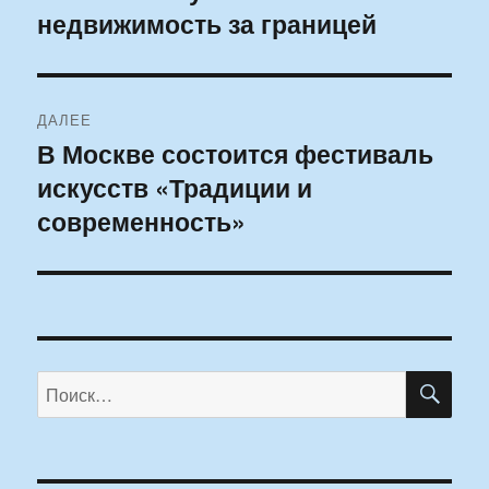
недвижимость за границей
запись:
записям
ДАЛЕЕ
В Москве состоится фестиваль
Следующая
искусств «Традиции и
запись:
современность»
ПО
Искать: