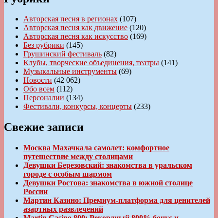
Авторская песня в регионах
(107)
Авторская песня как движение
(120)
Авторская песня как искусство
(169)
Без рубрики
(145)
Грушинский фестиваль
(82)
Клубы, творческие объединения, театры
(141)
Музыкальные инструменты
(69)
Новости
(42 062)
Обо всем
(112)
Персоналии
(134)
Фестивали, конкурсы, концерты
(233)
Свежие записи
Москва Махачкала самолет: комфортное
путешествие между столицами
Девушки Березовский: знакомства в уральском
городе с особым шармом
Девушки Ростова: знакомства в южной столице
России
Мартин Казино: Премиум-платформа для ценителей
азартных развлечений
Martin Casino 800: Рекордный 800% бонус и