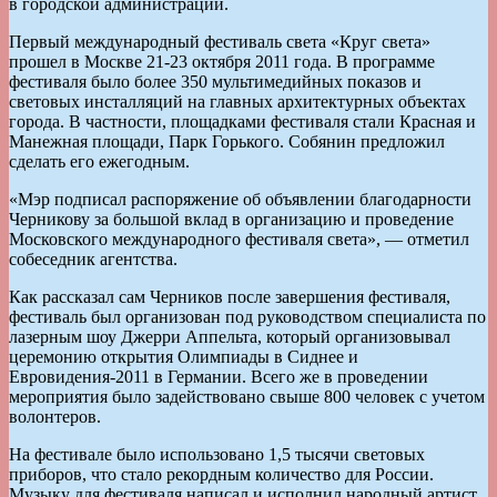
в городской администрации.
Первый международный фестиваль света «Круг света»
прошел в Москве 21-23 октября 2011 года. В программе
фестиваля было более 350 мультимедийных показов и
световых инсталляций на главных архитектурных объектах
города. В частности, площадками фестиваля стали Красная и
Манежная площади, Парк Горького. Собянин предложил
сделать его ежегодным.
«Мэр подписал распоряжение об объявлении благодарности
Черникову за большой вклад в организацию и проведение
Московского международного фестиваля света», — отметил
собеседник агентства.
Как рассказал сам Черников после завершения фестиваля,
фестиваль был организован под руководством специалиста по
лазерным шоу Джерри Аппельта, который организовывал
церемонию открытия Олимпиады в Сиднее и
Евровидения-2011 в Германии. Всего же в проведении
мероприятия было задействовано свыше 800 человек с учетом
волонтеров.
На фестивале было использовано 1,5 тысячи световых
приборов, что стало рекордным количество для России.
Музыку для фестиваля написал и исполнил народный артист