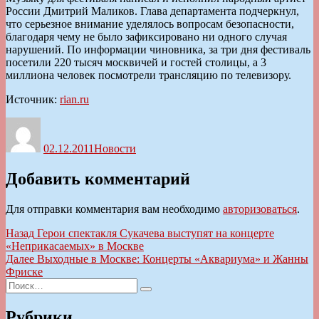
России Дмитрий Маликов. Глава департамента подчеркнул,
что серьезное внимание уделялось вопросам безопасности,
благодаря чему не было зафиксировано ни одного случая
нарушений. По информации чиновника, за три дня фестиваль
посетили 220 тысяч москвичей и гостей столицы, а 3
миллиона человек посмотрели трансляцию по телевизору.
Источник:
rian.ru
Автор
Опубликовано
Рубрики
02.12.2011
Новости
Добавить комментарий
Для отправки комментария вам необходимо
авторизоваться
.
Навигация
Предыдущая
Назад
Герои спектакля Сукачева выступят на концерте
запись:
«Неприкасаемых» в Москве
по
Следующая
Далее
Выходные в Москве: Концерты «Аквариума» и Жанны
записям
запись:
Фриске
Искать:
Поиск
Рубрики