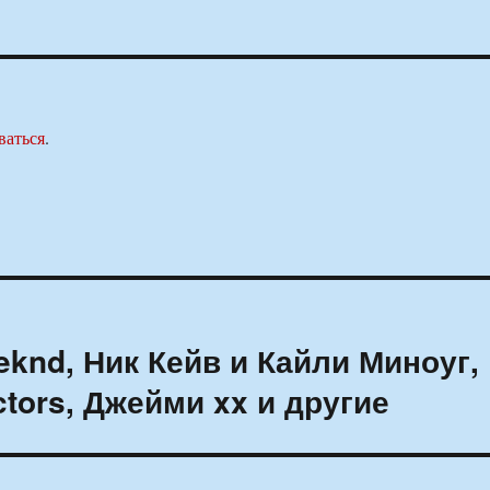
ваться
.
knd, Ник Кейв и Кайли Миноуг,
ctors, Джейми xx и другие