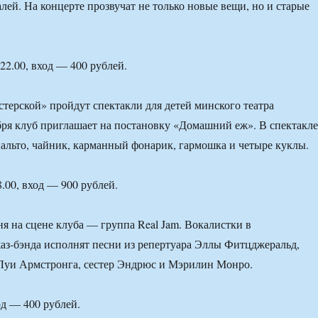
лей. На концерте прозвучат не только новые вещи, но и старые
22.00, вход — 400 рублей.
терской» пройдут спектакли для детей минского театра
бря клуб приглашает на постановку «Домашний еж». В спектакле
пальто, чайник, карманный фонарик, гармошка и четыре куклы.
8.00, вход — 900 рублей.
ня на сцене клуба — группа Real Jam. Вокалистки в
з-бэнда исполнят песни из репертуара Эллы Фитцджеральд,
Луи Армстронга, сестер Эндрюс и Мэрилин Монро.
од — 400 рублей.