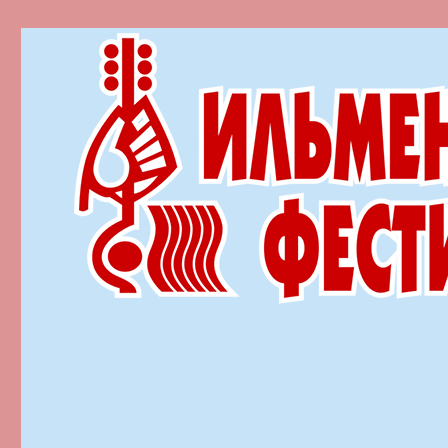
Ильменский фестиваль автор