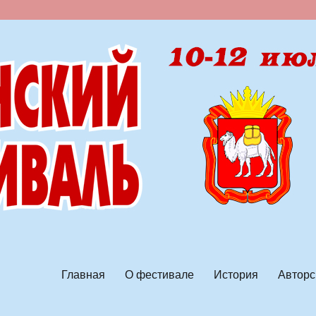
ской песни
Главная
О фестивале
История
Авторс