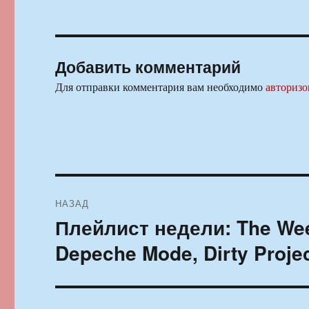
Добавить комментарий
Для отправки комментария вам необходимо
авторизо
Навигация
НАЗАД
по
Плейлист недели: The Wee
Предыдущая
запись:
записям
Depeche Mode, Dirty Proje