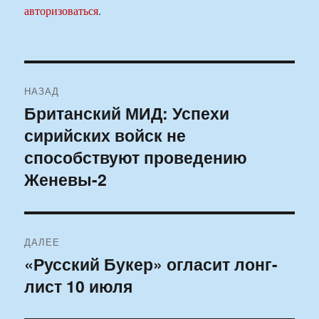
авторизоваться
.
Навигация
НАЗАД
по
Британский МИД: Успехи
Предыдущая
сирийских войск не
запись:
записям
способствуют проведению
Женевы-2
ДАЛЕЕ
«Русский Букер» огласит лонг-
Следующая
лист 10 июля
запись: