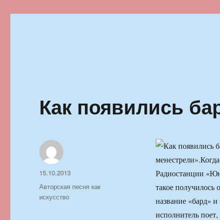
Ильменский фестиваль автор
Как появились ба
менестрели».
Когда
Автор
Опубликовано
15.10.2013
Радиостанции «Юн
Рубрики
Авторская песня как
такое получилось 
искусство
название «бард» и
исполнитель поет,