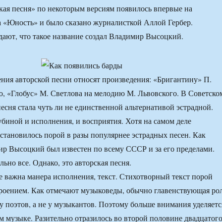
кая песня» по некоторым версиям появилось впервые на
 «Юность» и было сказано журналисткой Аллой Гербер.
ают, что такое название создал Владимир Высоцкий.
ния авторской песни относят произведения: «Бригантину» П.
го, «Глобус» М. Светлова на мелодию М. Львовского. В Советско
песня стала чуть ли не единственной альтернативой эстрадной.
убиной и исполнения, и восприятия. Хотя на самом деле
 становилось порой в разы популярнее эстрадных песен. Как
р Высоцкий был известен по всему СССР и за его пределами.
ьно все. Однако, это авторская песня.
е важна манера исполнения, текст. Стихотворный текст порой
роением. Как отмечают музыковеды, обычно главенствующая ро
 у поэтов, а не у музыкантов. Поэтому больше внимания уделяетс
ем музыке. Разительно отразилось во второй половине двадцатог