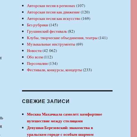
Авторская песня в регионах
(107)
Авторская песня как движение
(120)
Авторская песня как искусство
(169)
Без рубрики
(145)
Грушинский фестиваль
(82)
Клубы, творческие объединения, театры
(141)
Музыкальные инструменты
(69)
Новости
(42 062)
м
Обо всем
(112)
Персоналии
(134)
Фестивали, конкурсы, концерты
(233)
СВЕЖИЕ ЗАПИСИ
Москва Махачкала самолет: комфортное
ль
путешествие между столицами
я
Девушки Березовский: знакомства в
о
уральском городе с особым шармом