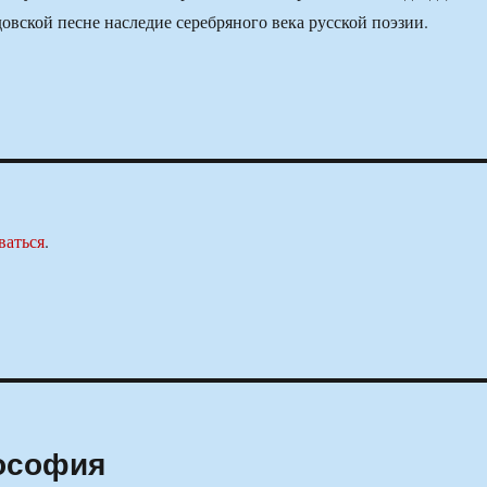
довской песне наследие серебряного века русской поэзии.
ваться
.
лософия