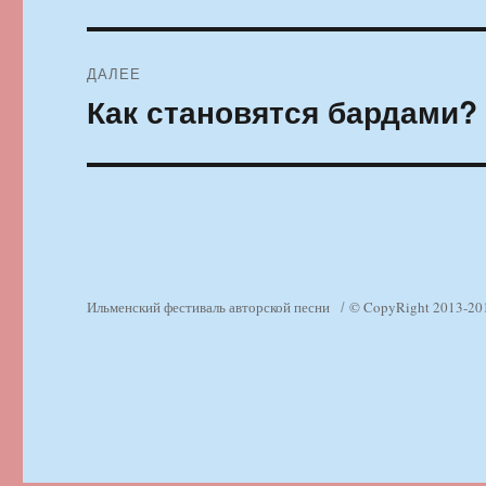
запись:
записям
ДАЛЕЕ
Как становятся бардами?
Следующая
запись:
Ильменский фестиваль авторской песни
© CopyRight 2013-20