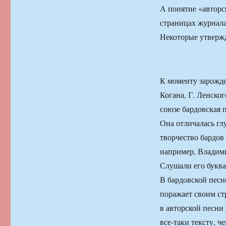
А понятие «авторс
страницах журнала
Некоторые утвержд
К моменту зарожде
Когана, Г. Ленско
союзе бардовская 
Она отличалась гл
творчество бардов
например, Владими
Слушали его буквал
В бардовской песн
поражает своим ст
в авторской песни
все-таки тексту, ч