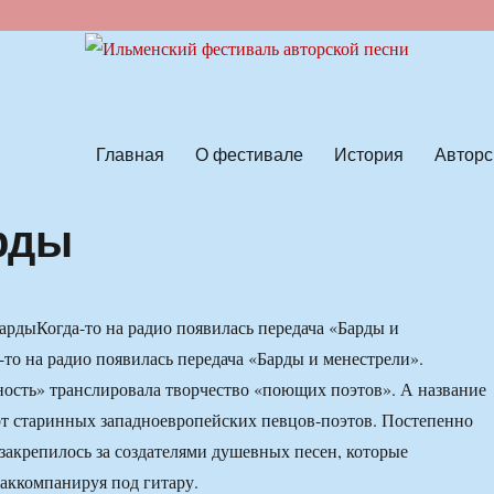
ской песни
Главная
О фестивале
История
Авторс
рды
Когда-то на радио появилась передача «Барды и
-то на радио появилась передача «Барды и менестрели».
ость» транслировала творчество «поющих поэтов». А название
от старинных западноевропейских певцов-поэтов. Постепенно
 закрепилось за создателями душевных песен, которые
 аккомпанируя под гитару.