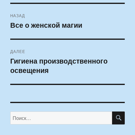
Навигация
НАЗАД
по
Все о женской магии
Предыдущая
запись:
записям
ДАЛЕЕ
Гигиена производственного
Следующая
освещения
запись:
ПО
Искать: