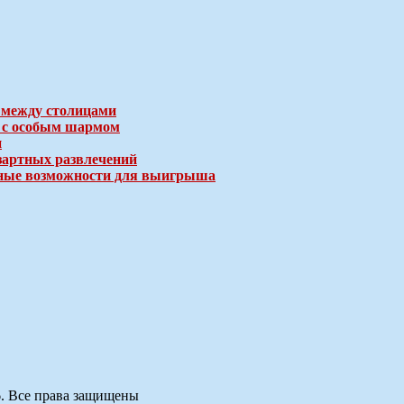
 между столицами
е с особым шармом
и
зартных развлечений
ичные возможности для выигрыша
6. Все права защищены