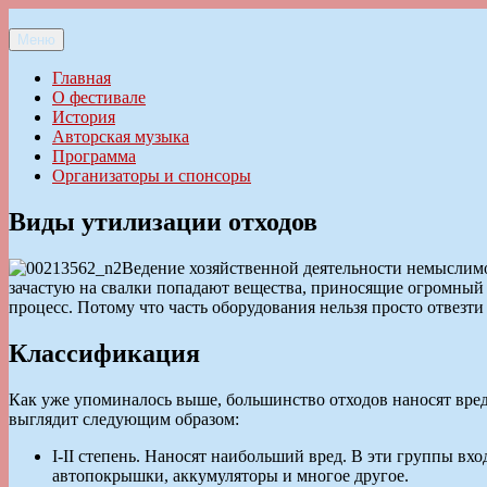
Перейти
к
Меню
Ильменский фестиваль авторской песни
содержимому
Главная
О фестивале
История
Авторская музыка
Программа
Организаторы и спонсоры
Виды утилизации отходов
Ведение хозяйственной деятельности немыслимо 
зачастую на свалки попадают вещества, приносящие огромный 
процесс. Потому что часть оборудования нельзя просто отвезти
Классификация
Как уже упоминалось выше, большинство отходов наносят вред 
выглядит следующим образом:
I-II степень. Наносят наибольший вред. В эти группы вх
автопокрышки, аккумуляторы и многое другое.