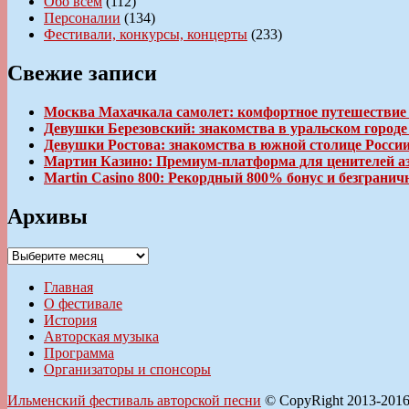
Обо всем
(112)
Персоналии
(134)
Фестивали, конкурсы, концерты
(233)
Свежие записи
Москва Махачкала самолет: комфортное путешествие
Девушки Березовский: знакомства в уральском город
Девушки Ростова: знакомства в южной столице Росси
Мартин Казино: Премиум-платформа для ценителей а
Martin Casino 800: Рекордный 800% бонус и безгран
Архивы
Архивы
Главная
О фестивале
История
Авторская музыка
Программа
Организаторы и спонсоры
Ильменский фестиваль авторской песни
© CopyRight 2013-201