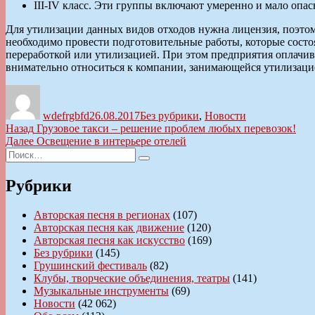
III-IV класс. Эти группы включают умеренно и мало опа
Для утилизации данных видов отходов нужна лицензия, поэто
необходимо провести подготовительные работы, которые состоя
переработкой или утилизацией. При этом предприятия оплачив
внимательно относиться к компании, занимающейся утилизаци
Автор
Опубликовано
Рубрики
wdefrgbfd
26.08.2017
Без рубрики
,
Новости
Навигация
Предыдущая
Назад
Грузовое такси – решение проблем любых перевозок!
запись:
Следующая
Далее
Освещение в интерьере отелей
по
Искать:
запись:
Поиск
записям
Рубрики
Авторская песня в регионах
(107)
Авторская песня как движение
(120)
Авторская песня как искусство
(169)
Без рубрики
(145)
Грушинский фестиваль
(82)
Клубы, творческие объединения, театры
(141)
Музыкальные инструменты
(69)
Новости
(42 062)