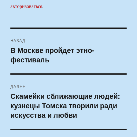
авторизоваться
.
Навигация
НАЗАД
по
В Москве пройдет этно-
Предыдущая
фестиваль
запись:
записям
ДАЛЕЕ
Скамейки сближающие людей:
Следующая
кузнецы Томска творили ради
запись:
искусства и любви