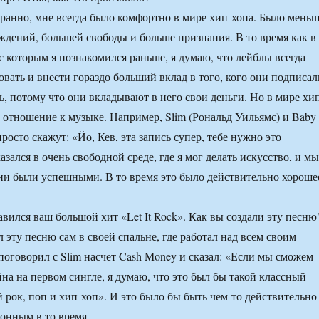
транно, мне всегда было комфортно в мире хип-хопа. Было мень
ждений, большей свободы и больше признания. В то время как в
с которым я познакомился раньше, я думаю, что лейблы всегда
вать и внести гораздо больший вклад в того, кого они подписал
ь, потому что они вкладывают в него свои деньги. Но в мире хи
 отношение к музыке. Например, Slim (Рональд Уильямс) и Baby
росто скажут: «Йо, Кев, эта запись супер, тебе нужно это
азался в очень свободной среде, где я мог делать искусство, и мы
они были успешными. В то время это было действительно хороше
авился ваш большой хит «Let It Rock». Как вы создали эту песню
 эту песню сам в своей спальне, где работал над всем своим
 поговорил с Slim насчет Cash Money и сказал: «Если мы сможем
на на первом сингле, я думаю, что это был бы такой классный
 рок, поп и хип-хоп». И это было бы быть чем-то действительно
онным в то время.