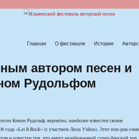
ской песни
Главная
О фестивале
История
Авторс
ным автором песен и
ном Рудольфом
 песен Кевин Рудольф, вероятно, наиболее известен своим
8 года «Let It Rock» (с участием Лила Уэйна). Этот поп-рок-гим
ом и известен тем, что имеет незабываемый супер-броский хор.