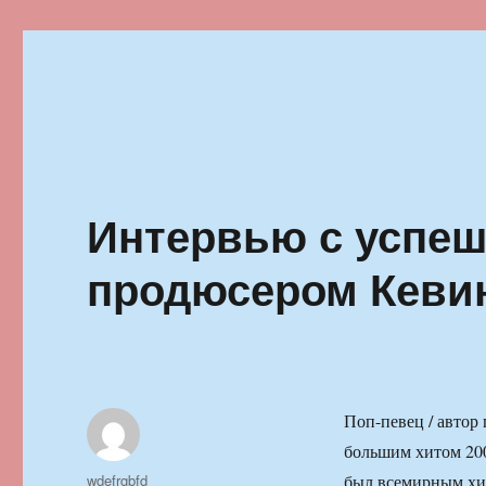
Ильменский фестиваль автор
Интервью с успеш
продюсером Кеви
Поп-певец / автор
большим хитом 200
Автор
wdefrgbfd
был всемирным хит