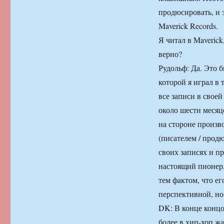
продюсировать, и э
Maverick Records.
Я читал в Maverick
верно?
Рудольф: Да. Это 
которой я играл в 
все записи в свое
около шести месяце
на стороне произво
(писателем / прод
своих записях и пр
настоящий пионер,
тем фактом, что е
перспективной, но
DK: В конце концо
более в хип-хоп жа