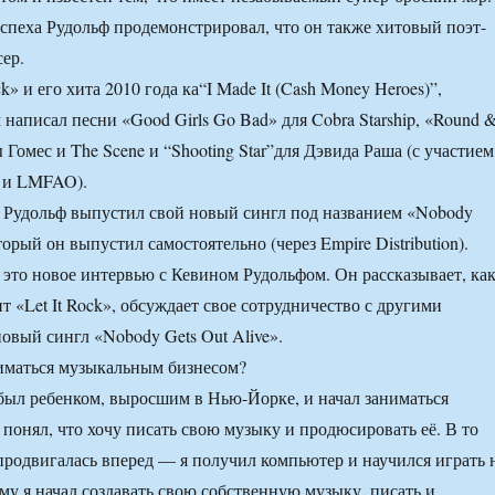
спеха Рудольф продемонстрировал, что он также хитовый поэт-
ер.
k» и его хита 2010 года ка“I Made It (Cash Money Heroes)”,
написал песни «Good Girls Go Bad» для Cobra Starship, «Round 
Гомес и The Scene и “Shooting Star”для Дэвида Раша (с участием
я и LMFAO).
 Рудольф выпустил свой новый сингл под названием «Nobody
оторый он выпустил самостоятельно (через Empire Distribution).
это новое интервью с Кевином Рудольфом. Он рассказывает, ка
т «Let It Rock», обсуждает свое сотрудничество с другими
новый сингл «Nobody Gets Out Alive».
иматься музыкальным бизнесом?
был ребенком, выросшим в Нью-Йорке, и начал заниматься
 понял, что хочу писать свою музыку и продюсировать её. В то
продвигалась вперед — я получил компьютер и научился играть 
у я начал создавать свою собственную музыку, писать и