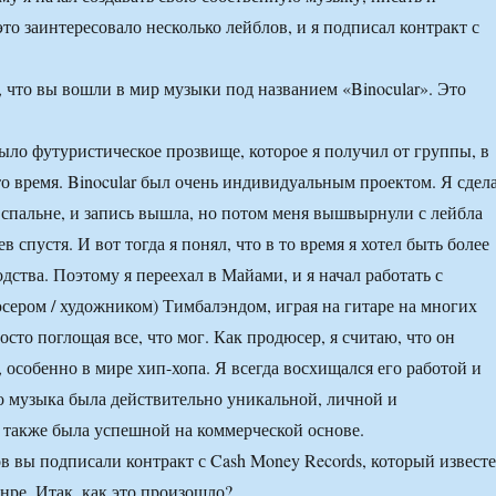
то заинтересовало несколько лейблов, и я подписал контракт с
, что вы вошли в мир музыки под названием «Binocular». Это
было футуристическое прозвище, которое я получил от группы, в
то время. Binocular был очень индивидуальным проектом. Я сдел
й спальне, и запись вышла, но потом меня вышвырнули с лейбла
в спустя. И вот тогда я понял, что в то время я хотел быть более
дства. Поэтому я переехал в Майами, и я начал работать с
юсером / художником) Тимбалэндом, играя на гитаре на многих
осто поглощая все, что мог. Как продюсер, я считаю, что он
 особенно в мире хип-хопа. Я всегда восхищался его работой и
го музыка была действительно уникальной, личной и
 также была успешной на коммерческой основе.
в вы подписали контракт с Cash Money Records, который извест
нре. Итак, как это произошло?