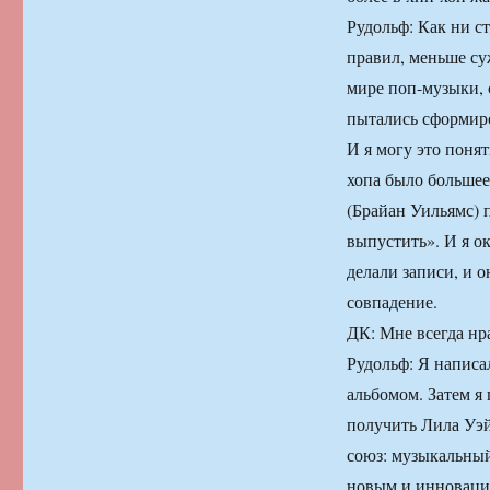
Рудольф: Как ни с
правил, меньше су
мире поп-музыки, 
пытались сформиро
И я могу это понят
хопа было большее
(Брайан Уильямс) п
выпустить». И я ок
делали записи, и 
совпадение.
ДК: Мне всегда нр
Рудольф: Я написал
альбомом. Затем я
получить Лила Уэй
союз: музыкальный
новым и инноваци