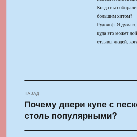
Когда вы собиралис
большим хитом?
Рудольф: Я думаю, 
куда это может до
отзывы людей, ког
Навигация
НАЗАД
по
Почему двери купе с пес
Предыдущая
запись:
записям
столь популярными?