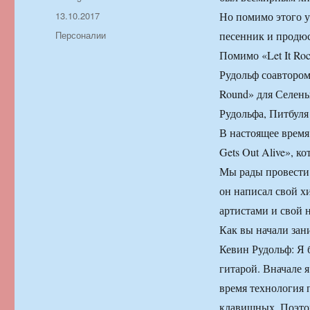
Опубликовано
13.10.2017
Но помимо этого у
Рубрики
Персоналии
песенник и продюс
Помимо «Let It Roc
Рудольф соавтором 
Round» для Селены 
Рудольфа, Питбул
В настоящее время
Gets Out Alive», к
Мы рады провести 
он написал свой хи
артистами и свой 
Как вы начали зан
Кевин Рудольф: Я 
гитарой. Вначале я
время технология 
клавишных. Поэтом