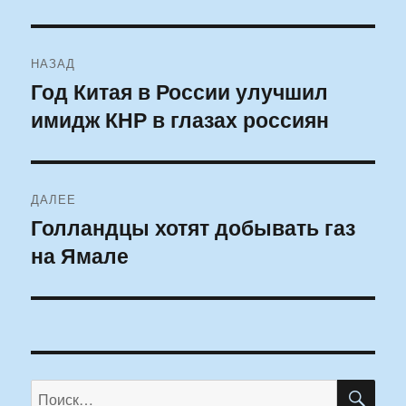
Навигация
НАЗАД
по
Год Китая в России улучшил
Предыдущая
имидж КНР в глазах россиян
запись:
записям
ДАЛЕЕ
Голландцы хотят добывать газ
Следующая
на Ямале
запись:
ПО
Искать: