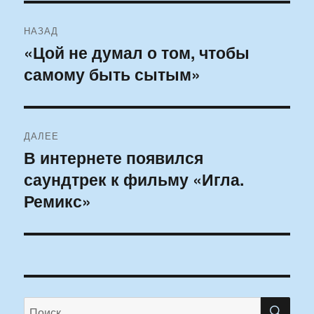
Навигация
НАЗАД
по
«Цой не думал о том, чтобы
Предыдущая
самому быть сытым»
запись:
записям
ДАЛЕЕ
В интернете появился
Следующая
саундтрек к фильму «Игла.
запись:
Ремикс»
ПО
Искать: