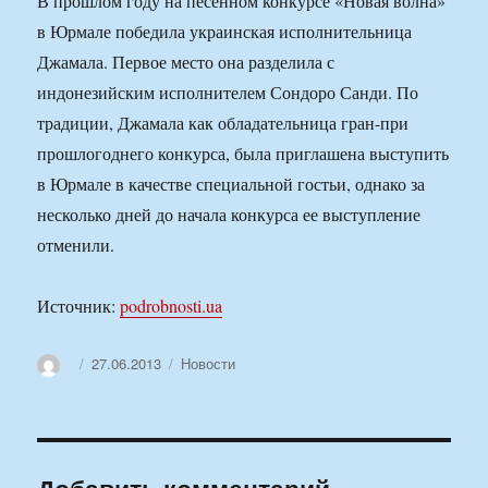
В прошлом году на песенном конкурсе «Новая волна»
в Юрмале победила украинская исполнительница
Джамала. Первое место она разделила с
индонезийским исполнителем Сондоро Санди. По
традиции, Джамала как обладательница гран-при
прошлогоднего конкурса, была приглашена выступить
в Юрмале в качестве специальной гостьи, однако за
несколько дней до начала конкурса ее выступление
отменили.
Источник:
podrobnosti.ua
Автор
Опубликовано
Рубрики
27.06.2013
Новости