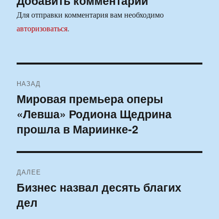
Добавить комментарий
Для отправки комментария вам необходимо
авторизоваться
.
Навигация
НАЗАД
по
Мировая премьера оперы
Предыдущая
«Левша» Родиона Щедрина
запись:
записям
прошла в Мариинке-2
ДАЛЕЕ
Бизнес назвал десять благих
Следующая
дел
запись: