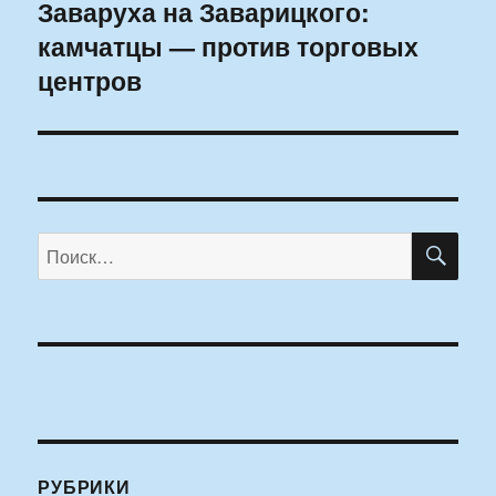
Заваруха на Заварицкого:
Следующая
камчатцы — против торговых
запись:
центров
ПО
Искать:
РУБРИКИ