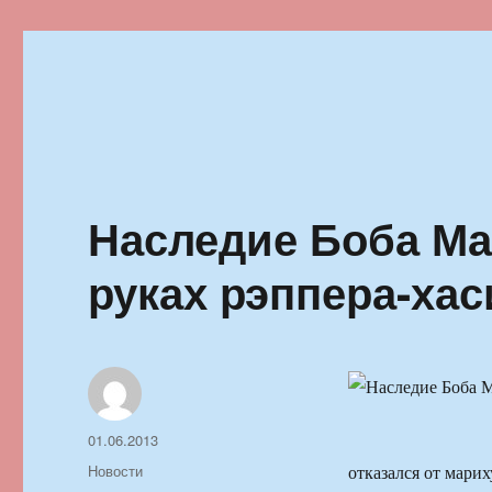
Ильменский фестиваль автор
Наследие Боба М
руках рэппера-хас
Автор
Опубликовано
01.06.2013
Рубрики
Новости
отказался от мари