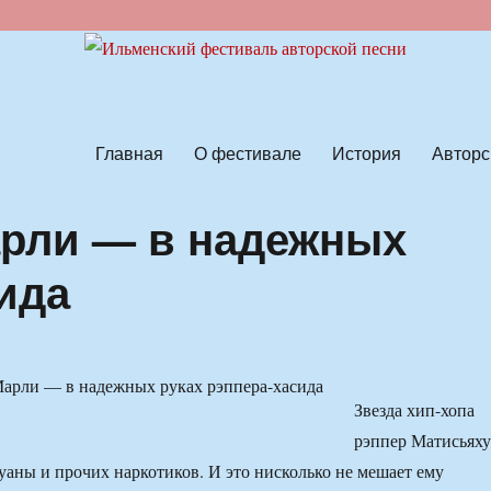
ской песни
Главная
О фестивале
История
Авторс
арли — в надежных
ида
Звезда хип-хопа
рэппер Матисьяху
хуаны и прочих наркотиков. И это нисколько не мешает ему