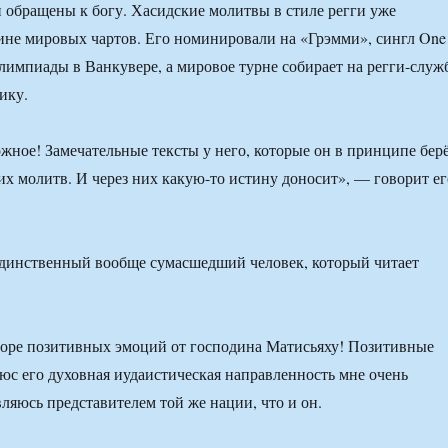
 обращены к богу. Хасидские молитвы в стиле регги уже
не мировых чартов. Его номинировали на «Грэмми», сингл One
лимпиады в Ванкувере, а мировое турне собирает на регги-служ
ику.
жное! Замечательные тексты у него, которые он в принципе бер
их молитв. И через них какую-то истину доносит», — говорит ег
единственный вообще сумасшедший человек, который читает
оре позитивных эмоций от господина Матисьяху! Позитивные
юс его духовная иудаистическая направленность мне очень
являюсь представителем той же нации, что и он.