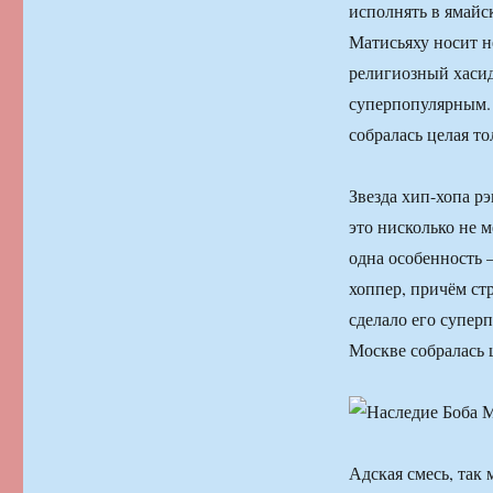
исполнять в ямайс
Матисьяху носит н
религиозный хасид
суперпопулярным. 
собралась целая то
Звезда хип-хопа р
это нисколько не м
одна особенность 
хоппер, причём ст
сделало его супер
Москве собралась 
Адская смесь, так 