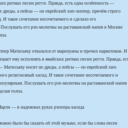
ких ритмах песни регги. Правда, есть одна особенность —
е дреды, а пейсы — он еврейский хип-хоппер, причём строго
. И такое сочетание несочетаемого и сделало его
Послушать его рэп-молитвы на растаманский напев в Москве
лпа.
эппер Матисьяху отказался от марихуаны и прочих наркотиков. И
ешает ему исполнять в ямайских ритмах песни регги. Правда, ес
— Матисьяху носит не дреды, а пейсы — он еврейский хип-
рого религиозный хасид. И такое сочетание несочетаемого и
популярным. Послушать его рэп-молитвы на растаманский напев
целая толпа.
можно было бы сказать об этой музыке, если бы слова песен