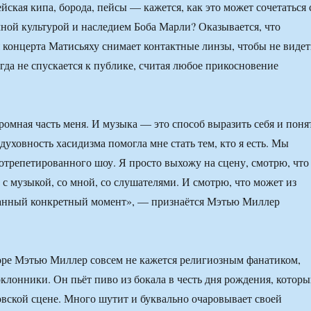
йская кипа, борода, пейсы — кажется, как это может сочетаться 
ной культурой и наследием Боба Марли? Оказывается, что
 концерта Матисьяху снимает контактные линзы, чтобы не видет
гда не спускается к публике, считая любое прикосновение
ромная часть меня. И музыка — это способ выразить себя и поня
духовность хасидизма помогла мне стать тем, кто я есть. Мы
 отрепетированного шоу. Я просто выхожу на сцену, смотрю, что
 с музыкой, со мной, со слушателями. И смотрю, что может из
 данный конкретный момент», — признаётся Мэтью Миллер
оре Мэтью Миллер совсем не кажется религиозным фанатиком,
оклонники. Он пьёт пиво из бокала в честь дня рождения, котор
овской сцене. Много шутит и буквально очаровывает своей