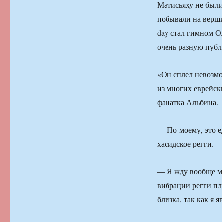
Матисьяху не были
побывали на верши
day стал гимном О
очень разную публ
«Он сплел невозмо
из многих еврейск
фанатка Альбина.
— По-моему, это 
хасидское регги.
— Я жду вообще м
вибрации регги пл
близка, так как я 