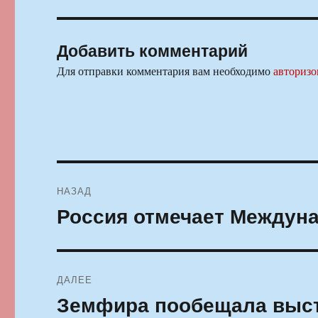
Добавить комментарий
Для отправки комментария вам необходимо
авторизо
Навигация
НАЗАД
по
Россия отмечает Междун
Предыдущая
запись:
записям
ДАЛЕЕ
Земфира пообещала выст
Следующая